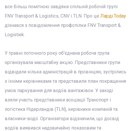
все більш помітною завдяки спільній робочій групі
FNV Transport & Logistics, CNV і TLN. Про це
Ларді.Today
дізнався з повідомлення профспілки FNV Transport &
Logistiek.
У травні поточного року об'єднана робоча група
організувала масштабну акцію. Представники групи
відвідали кілька адміністрацій в провінціях, зустрілись
з їхніми керівниками та представили план покращення
умов паркування для водіїв вантажівок. У заході
взяли участь представники асоціації Транспорт і
логістика Нідерландів (TLN), керівники компаній та
власники-водії. Організатори відзначили, що досвід
водіїв виявився надзвичайно показовим та