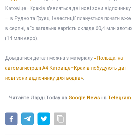
Катовіце–Краків з'являться дві нові зони відпочинку
— в Рудно та Груец. Інвестиції планується почати вже
в серпні, а їх загальна вартість складе 60,4 млн злотих
(14 млн євро).
Довідатися деталі можна з матеріалу
«Польща: на
автомагистралі А4 Катовіце–Краків побудують дві
нові зони відпочинку для водіїв»
.
Читайте Ларді.Today на
Google News
і в
Telegram