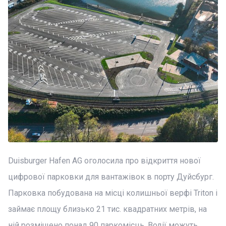
Duisburger Hafen AG оголосила про відкриття нової
цифрової парковки для вантажівок в порту Дуйсбург.
Парковка побудована на місці колишньої верфі Triton і
займає площу близько 21 тис. квадратних метрів, на
ній розміщено понад 90 паркомісць. Водії можуть