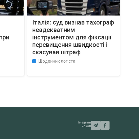
Італія: суд визнав тахограф
неадекватним
при
інструментом для фіксації
перевищення швидкості і
скасував штраф
Щоденник логіста
Telegram
канал