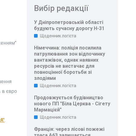
Вибір редакції
У Дніпропетровській області
будують сучасну дорогу Н-31
Щоденник логіста
женням"
Німеччина: поліція посилила
патрулювання зон відпочинку
вантажівок, однак наявних
ресурсів не вистачає для
повноцінної боротьби зі
злодіями
шення
Щоденник логіста
 в євро
Продовжується будівництво
нового ПП "Біла Церква - Сігету
Мармацієй"
Щоденник логіста
A"
.
Франція: через лісові пожежі
траса A63 залишається