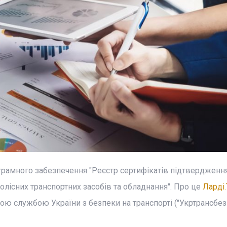
амного забезпечення "Реєстр сертифікатів підтвердження
олісних транспортних засобів та обладнання". Про це
Ларді.
ю службою України з безпеки на транспорті ("Укртрансбезп