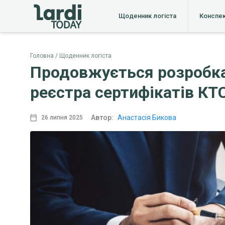
Щоденник логіста
Конспе
Головна
Щоденник логіста
Продовжується розробка
реєстра сертифікатів КТ
Автор:
Анастасія Бикова
26 липня 2025