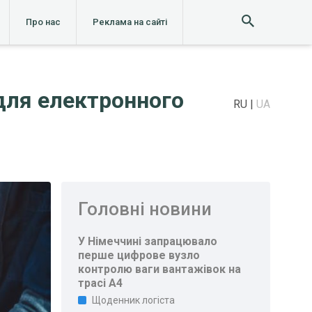
Про нас
Реклама на сайті
для електронного
RU
UA
Головні новини
У Німеччині запрацювало
перше цифрове вузло
контролю ваги вантажівок на
трасі A4
Щоденник логіста