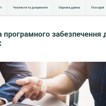
кт
Чеклисти та документи
Окрема думка
Глосарій
 програмного забезпечення 
С