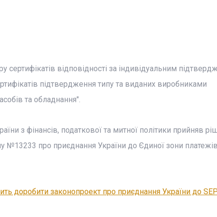
тру сертифікатів відповідності за індивідуальним підтверд
ертифікатів підтвердження типу та виданих виробниками
асобів та обладнання".
аїни з фінансів, податкової та митної політики прийняв рі
 №13233 про приєднання України до Єдиної зони платежів
ить доробити законопроект про приєднання України до SEP