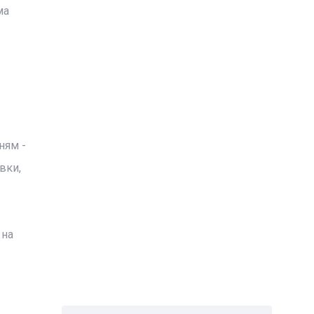
ма
ням -
вки,
 на