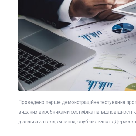
Проведено перше демонстраційне тестування прогр
виданих виробниками сертифікатів відповідності к
дізнався з повідомлення, опублікованого Державно