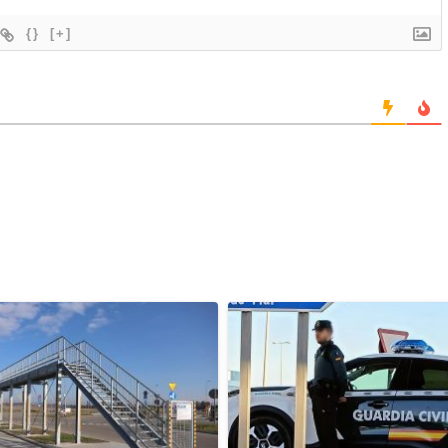
{}
[+]