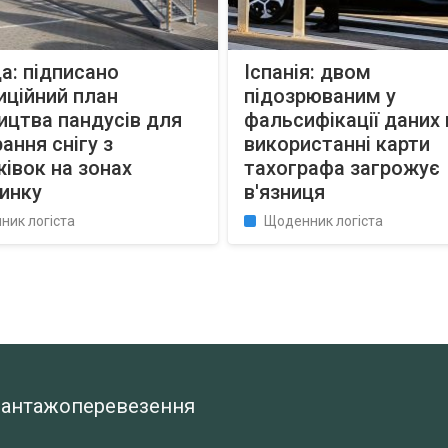
а: підписано
Іспанія: двом
иційний план
підозрюваним у
ицтва пандусів для
фальсифікації даних 
ання снігу з
використанні карти
івок на зонах
тахографа загрожує
инку
в'язниця
ник логіста
Щоденник логіста
а вантажоперевезення