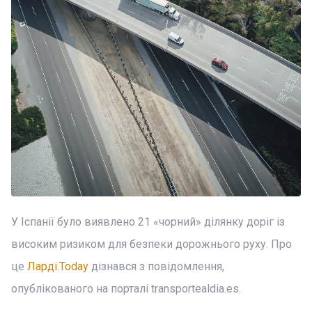
У Іспанії було виявлено 21 «чорний» ділянку доріг із
високим ризиком для безпеки дорожнього руху. Про
це
Ларді.Today
дізнався з повідомлення,
опублікованого на порталі transportealdia.es.