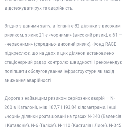
відстежувати рух та аварійність.
Згідно з даними звіту, в Іспанії є 82 ділянки з високим
ризиком, з яких 21 є «чорними» (високий ризик), а 61 —
«червоними» (середньо-високий ризик). Фонд RACE
підкреслює, що на двох з цих ділянок встановлено
стаціонарний радар контролю швидкості і рекомендує
поліпшити обслуговування інфраструктури як захід
зниження аварійності.
Дорога з найвищим ризиком серйозних аварій — N-
260 в Каталонії, між 187,7 і 193,84 кілометрами. Інші
«чорні» ділянки розташовані на трасах N-340 (Валенсія
і Каталонія), N-6 (Галісія), N-110 (Кастилія і Леон), N-345