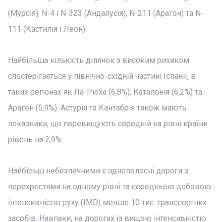
(Мурсія), N-4 і N-323 (Андалусія), N-211 (Арагон) та N-
111 (Кастилія і Леон).
Найбільша кількість ділянок з високим ризиком
спостерігається у північно-східній частині Іспанії, в
таких регіонах як Ла-Ріоха (6,8%), Каталонія (6,2%) та
Арагон (5,9%). Астурія та Кантабрія також мають
показники, що перевищують середній на рівні країни
рівень на 2,9%.
Найбільш небезпечними є однополосні дороги з
перехрестями на одному рівні та середньою добовою
інтенсивністю руху (IMD) менше 10 тис. транспортних
засобів. Навпаки, на дорогах із вищою інтенсивністю