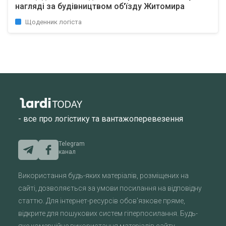
нагляді за будівництвом об'їзду Житомира
Щоденник логіста
- все про логістику та вантажоперевезення
Telegram
канал
Використання будь-яких матеріалів, розміщених на
сайті, дозволяється за умови посилання на відповідну
статтю. Для інтернет-ресурсів обов'язкове пряме,
відкрите для пошукових систем гіперпосилання. Будь-