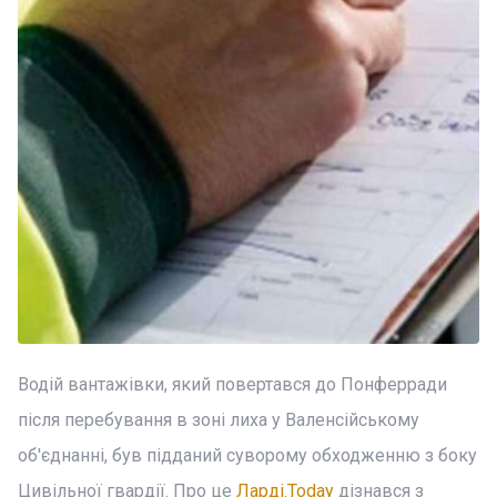
Водій вантажівки, який повертався до Понферради
після перебування в зоні лиха у Валенсійському
об'єднанні, був підданий суворому обходженню з боку
Цивільної гвардії. Про це
Ларді.Today
дізнався з