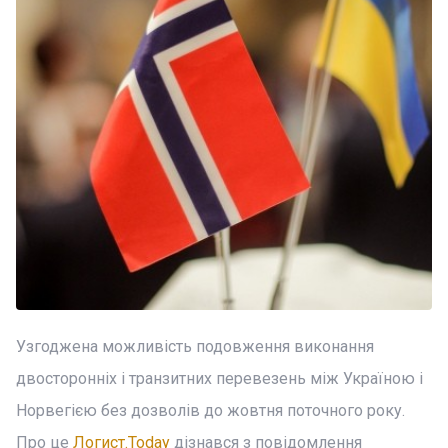
Узгоджена можливість подовження виконання
двосторонніх і транзитних перевезень між Україною і
Норвегією без дозволів до жовтня поточного року.
Про це
Логист.Today
дізнався з повідомлення