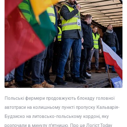
Польські фермери продовжують блокаду головної
автотраси на колишньому пункті пропуску Кальварія-
Будзиско на литовсько-польському кордоні, яку
розпочали в минулу п'ятницю. Про це Логіст.Today