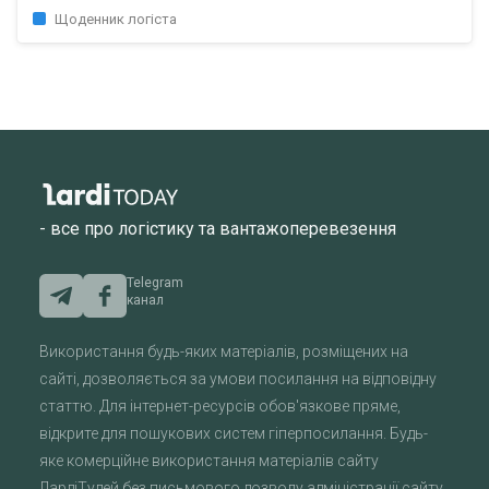
Щоденник логіста
- все про логістику та вантажоперевезення
Telegram
канал
Використання будь-яких матеріалів, розміщених на
сайті, дозволяється за умови посилання на відповідну
статтю. Для інтернет-ресурсів обов'язкове пряме,
відкрите для пошукових систем гіперпосилання. Будь-
яке комерційне використання матеріалів сайту
ЛардіТудей без письмового дозволу адміністрації сайту