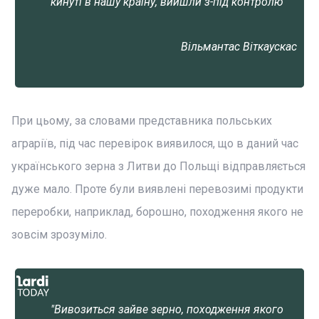
кинуті в нашу країну, вийшли з-під контролю"
Вільмантас Віткаускас
При цьому, за словами представника польських
аграріїв, під час перевірок виявилося, що в даний час
українського зерна з Литви до Польщі відправляється
дуже мало. Проте були виявлені перевозимі продукти
переробки, наприклад, борошно, походження якого не
зовсім зрозуміло.
"Вивозиться зайве зерно, походження якого