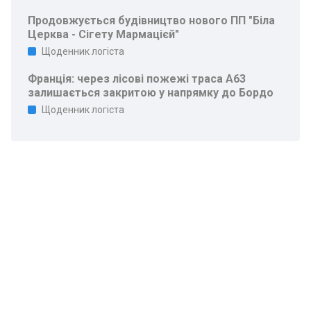
Продовжується будівництво нового ПП "Біла
Церква - Сігету Мармацієй"
Щоденник логіста
Франція: через лісові пожежі траса A63
залишається закритою у напрямку до Бордо
Щоденник логіста