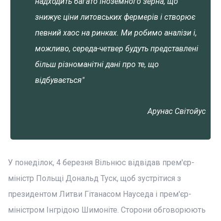
надходить багато іноземного зерна, що
знижує ціни литовських фермерів і створює
певний хаос на ринках. Ми робимо аналізи і,
можливо, середа-четвер будуть представлені
більш різноманітні дані про те, що
відбувається"
Арунас Світойус
У понеділок, 4 березня Вільнюс відвідав прем'єр-
міністр Польщі Дональд Туск, щоб зустрітися з
президентом Литви Гітанасом Науседа і прем'єр-
міністром Інгрідою Шимоніте. Сторони обговорюють