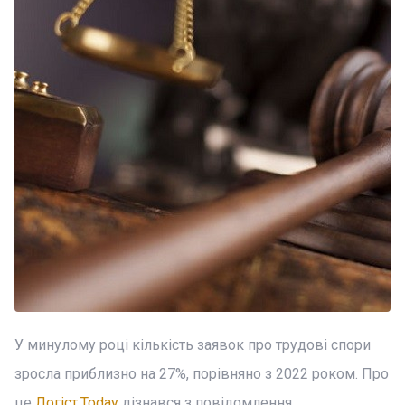
У минулому році кількість заявок про трудові спори
зросла приблизно на 27%, порівняно з 2022 роком. Про
це
Логіст.Today
дізнався з повідомлення,