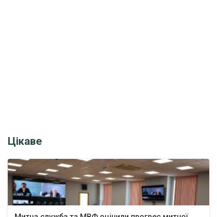
Цікаве
Митна служба та МВФ оцінили прогрес митної