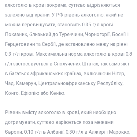
алкоголю в крові зокрема, суттєво відрізняються
залежно від країни. У РФ рівень алкоголю, який не
можна перевищувати, становить 0,35 г/л крові.
Показник, близький до Туреччини, Чорногорії, Боснії і
Герцеговини та Сербії, де встановлено межу на рівні
0,3 г/л крові. Максимальна норма алкоголю в крові 0,8
г/л застосовується в Сполучених Штатах, так само як і
в багатьох африканських країнах, включаючи Нігер,
Чад, Камерун, Центральноафриканську Республіку,
Конго, Ефіопію або Кенію.
Рівень вмісту алкоголю в крові, який необхідно
дотримувати, суттєво варіюється поза межами
Європи: 0,10 г/л в Албанії, 0,30 г/л в Алжирі і Марокко,