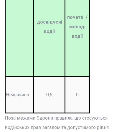
початк. /
досвідчені
молоді
водії
водії
Німеччина
0,5
0
Поза межами Європи правила, що стосуються
водійських прав загалом та допустимого рівня