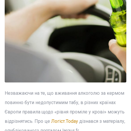
Незважаючи на те, що вживання алкоголю за кермом
повинно бути недопустимим табу, в різних країнах
Європи правила щодо «рівня проміле у крові» можуть
відрізнятись. Про це
Логіст.Today
дізнався з матеріалу,
опублікованого порталом largus.fr.