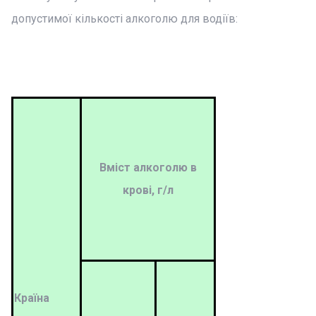
допустимої кількості алкоголю для водіїв:
Вміст алкоголю в
крові, г/л
Країна