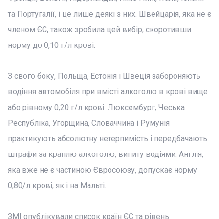
та Португалії, і це лише деякі з них. Швейцарія, яка не є
членом ЄС, також зробила цей вибір, скоротивши
норму до 0,10 г/л крові.
З свого боку, Польща, Естонія і Швеція забороняють
водіння автомобіля при вмісті алкоголю в крові вище
або рівному 0,20 г/л крові. Люксембург, Чеська
Республіка, Угорщина, Словаччина і Румунія
практикують абсолютну нетерпимість і передбачають
штрафи за краплю алкоголю, випиту водіями. Англія,
яка вже не є частиною Євросоюзу, допускає норму
0,80/л крові, як і на Мальті.
ЗМІ опублікували список країн ЄС та рівень