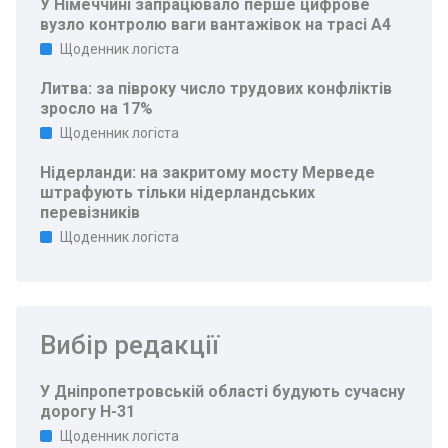
У Німеччині запрацювало перше цифрове
вузло контролю ваги вантажівок на трасі A4
Щоденник логіста
Литва: за півроку число трудових конфліктів
зросло на 17%
Щоденник логіста
Нідерланди: на закритому мосту Мерведе
штрафують тільки нідерландських
перевізників
Щоденник логіста
Вибір редакції
У Дніпропетровській області будують сучасну
дорогу Н-31
Щоденник логіста