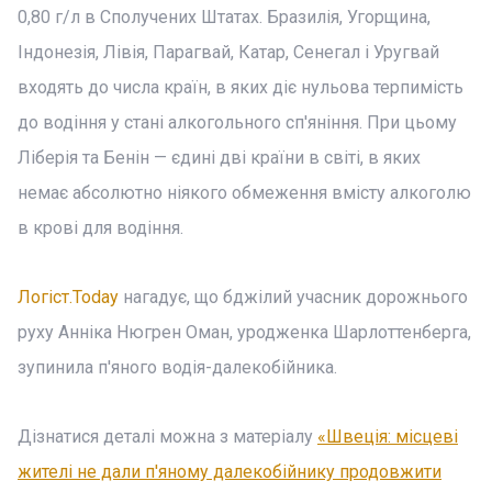
0,80 г/л в Сполучених Штатах. Бразилія, Угорщина,
Індонезія, Лівія, Парагвай, Катар, Сенегал і Уругвай
входять до числа країн, в яких діє нульова терпимість
до водіння у стані алкогольного сп'яніння. При цьому
Ліберія та Бенін — єдині дві країни в світі, в яких
немає абсолютно ніякого обмеження вмісту алкоголю
в крові для водіння.
Логіст.Today
нагадує, що бджілий учасник дорожнього
руху Анніка Нюгрен Оман, уродженка Шарлоттенберга,
зупинила п'яного водія-далекобійника.
Дізнатися деталі можна з матеріалу
«Швеція: місцеві
жителі не дали п'яному далекобійнику продовжити