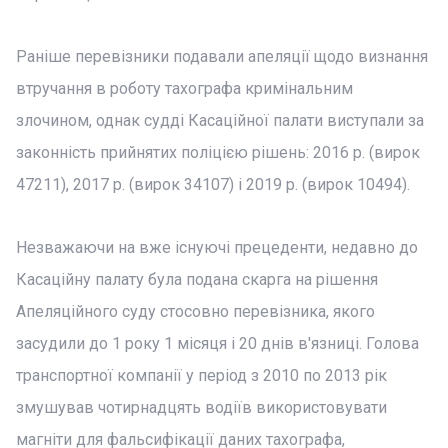
Раніше перевізники подавали апеляції щодо визнання
втручання в роботу тахографа кримінальним
злочином, однак судді Касаційної палати виступали за
законність прийнятих поліцією рішень: 2016 р. (вирок
47211), 2017 р. (вирок 34107) і 2019 р. (вирок 10494).
Незважаючи на вже існуючі прецеденти, недавно до
Касаційну палату була подана скарга на рішення
Апеляційного суду стосовно перевізника, якого
засудили до 1 року 1 місяця і 20 днів в'язниці. Голова
транспортної компанії у період з 2010 по 2013 рік
змушував чотирнадцять водіїв використовувати
магніти для фальсифікації даних тахографа,