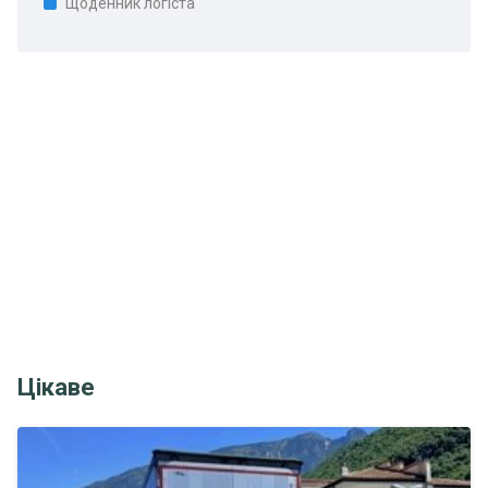
Щоденник логіста
Цікаве