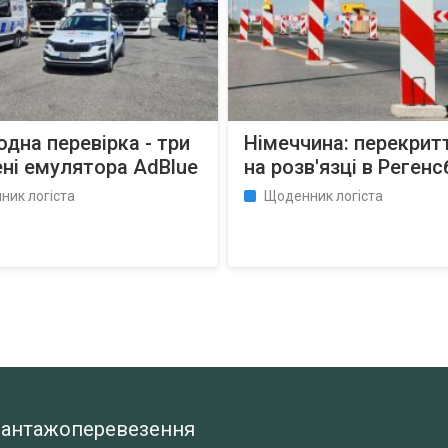
 одна перевірка - три
Німеччина: перекрит
ні емулятора AdBlue
на розв'язці в Регенс
ник логіста
Щоденник логіста
а вантажоперевезення