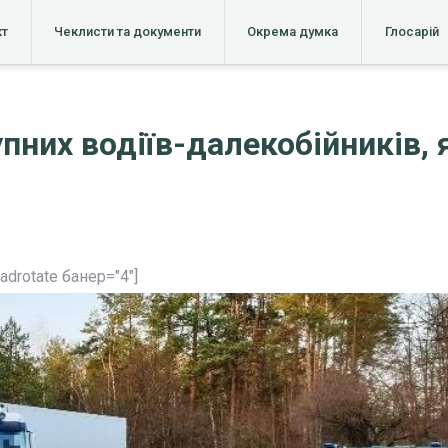
кт
Чеклисти та документи
Окрема думка
Глосарій
пних водіїв-далекобійників, 
[adrotate банер="4"]