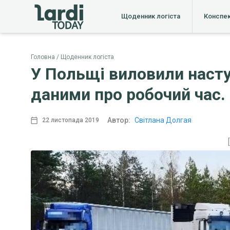
Щоденник логіста
Конспе
Головна
Щоденник логіста
У Польщі виловили насту
даними про робочий час.
Автор:
Світлана Долгая
22 листопада 2019