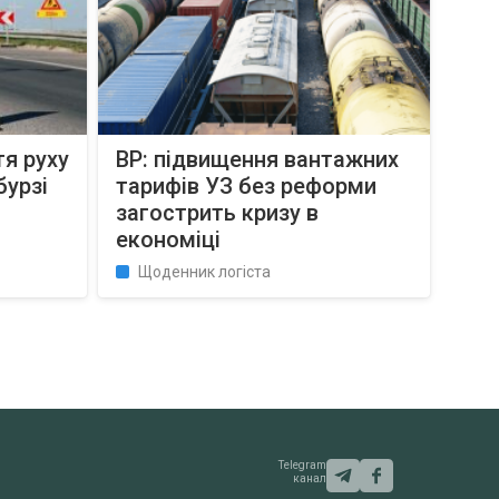
тя руху
ВР: підвищення вантажних
бурзі
тарифів УЗ без реформи
загострить кризу в
економіці
Щоденник логіста
Telegram
канал