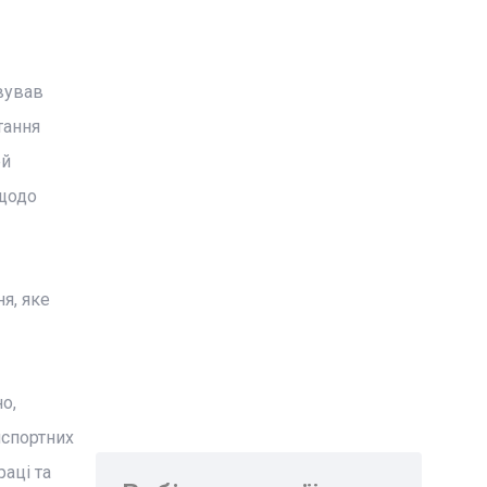
вував
тання
ей
 щодо
я, яке
о,
нспортних
аці та