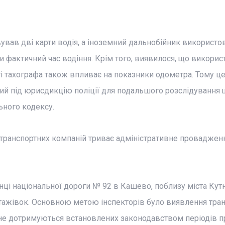
ував дві карти водія, а іноземний дальнобійник використо
 фактичний час водіння. Крім того, виявилося, що викорис
ті тахографа також впливає на показники одометра. Тому ц
ий під юрисдикцію поліції для подальшого розслідування
ьного кодексу.
 транспортних компаній триває адміністративне провадженн
янці національної дороги № 92 в Кашево, поблизу міста Кутн
нтажівок. Основною метою інспекторів було виявлення тра
і не дотримуються встановлених законодавством періодів пр