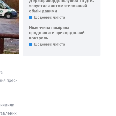
Держприкордонслужба та ДПС
запустили автоматизований
обмін даними
Щоденник логіста
Німеччина намірила
продовжити прикордонний
контроль
Щоденник логіста
та
ння прес-
виявили
ставлених