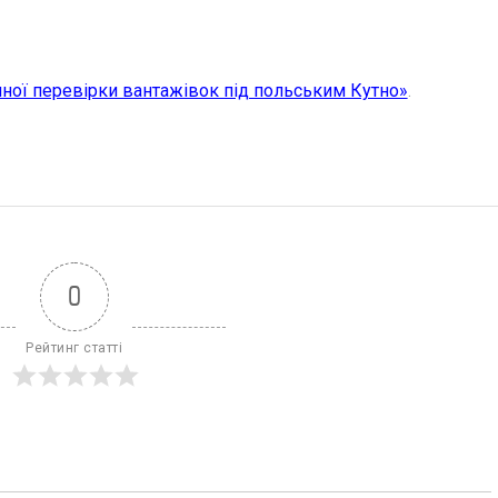
чної перевірки вантажівок під польським Кутно»
.
0
Рейтинг статті