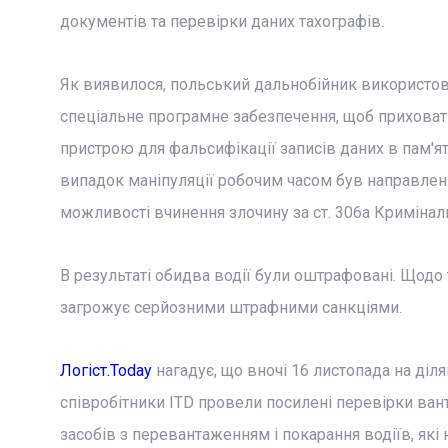
документів та перевірки даних тахографів.
Як виявилося, польський дальнобійник використов
спеціальне програмне забезпечення, щоб приховати
пристрою для фальсифікації записів даних в пам'я
випадок маніпуляції робочим часом був направлен
можливості вчинення злочину за ст. 306а Кримінал
В результаті обидва водії були оштрафовані. Щодо
загрожує серйозними штрафними санкціями.
Логіст.Today
нагадує, що вночі 16 листопада на діл
співробітники ITD провели посилені перевірки ва
засобів з перевантаженням і покарання водіїв, як