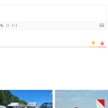
{}
[+]