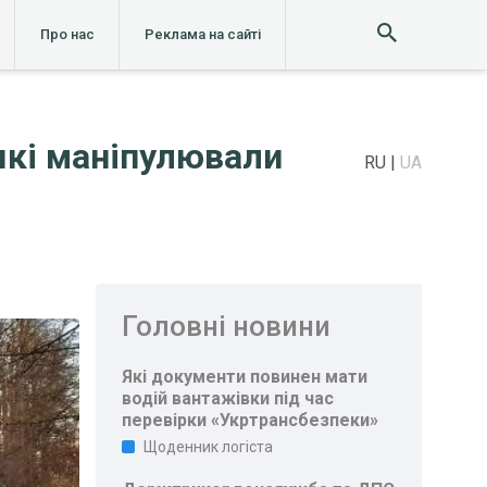
Про нас
Реклама на сайті
які маніпулювали
RU
UA
Головні новини
Які документи повинен мати
водій вантажівки під час
перевірки «Укртрансбезпеки»
Щоденник логіста