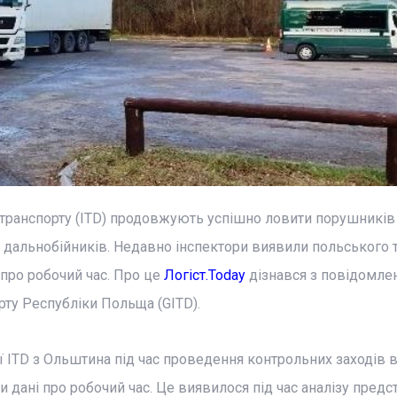
о транспорту (ITD) продовжують успішно ловити порушників
я дальнобійників. Недавно інспектори виявили польського 
про робочий час. Про це
Логіст.Today
дізнався з повідомле
рту Республіки Польща (GITD).
ї ITD з Ольштина під час проведення контрольних заходів 
и дані про робочий час. Це виявилося під час аналізу пред