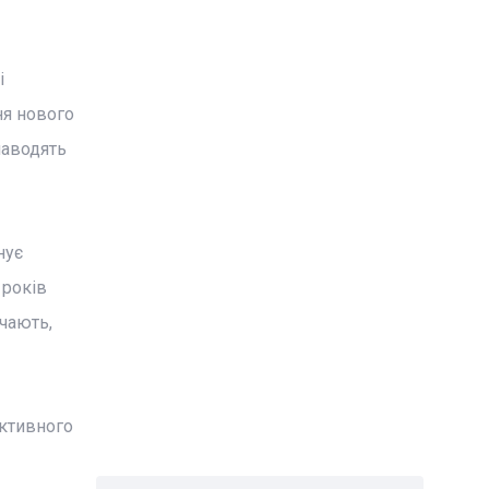
і
ня нового
наводять
нує
 років
ючають,
ективного