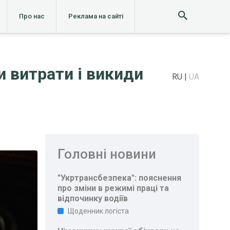
Про нас
Реклама на сайті
 витрати і викиди
RU
UA
Головні новини
"Укртрансбезпека": пояснення
про зміни в режимі праці та
відпочинку водіїв
Щоденник логіста