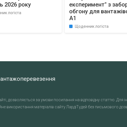
ь 2026 року
експеримент" з заб
обгону для вантажів
ник логіста
А1
Щоденник логіста
а вантажоперевезення
йті, дозволяється за умови посилання на відповідну статтю. Для ін
не використання матеріалів сайту ЛардіТудей без письмового дозво