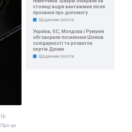
Німеччина: шахраї обікрали на
стоянці водія вантажівки після
прохання про допомогу
Щоденник логіста
Україна, ЄС, Молдова і Румунія
обговорили посилення Шляхів
солідарності та розвиток
портів Дунаю
Щоденник логіста
 Ці
 Про це