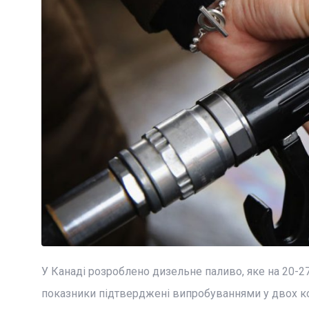
У Канаді розроблено дизельне паливо, яке на 20-2
показники підтверджені випробуваннями у двох ком