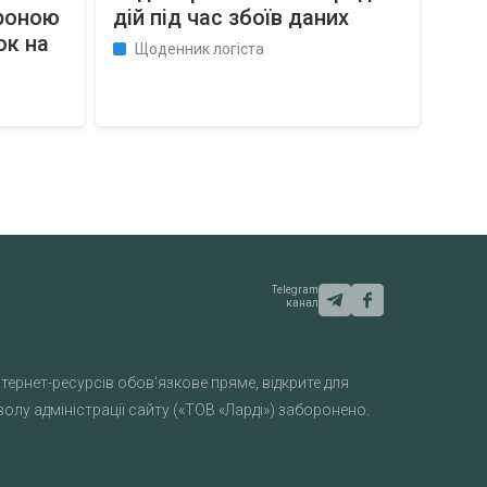
ороною
дій під час збоїв даних
ок на
Щоденник логіста
Telegram
канал
тернет-ресурсів обов'язкове пряме, відкрите для
лу адміністрації сайту («ТОВ «Ларді») заборонено.