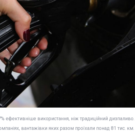
7% ефективніше використання, ніж традиційний дизпаливо.
паніях, вантажівки яких разом проїхали понад 81 тис. км.