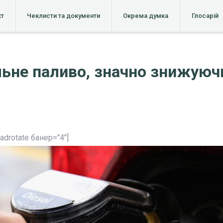
кт
Чеклисти та документи
Окрема думка
Глосарій
ьне паливо, значно знижуючи
[adrotate банер="4"]