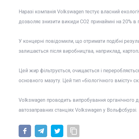
Наразі компанія Volkswagen тестує власний екологіч
дозволяє знизити викиди CO2 принаймні на 20% в 
У концерні повідомили, що отримати подібні резул
залишається після виробництва, наприклад, картопл
Цей жир фільтрується, очищається і переробляється
основного мазуту. Цей тип «біологічного вмісту» ск
Volkswagen проводить випробування органічного диз
автозаправних станціях Volkswagen у Вольфсбурзі.