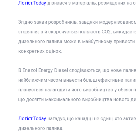
Логіст.Today
дізнався з матеріалів, розміщених на са
Згідно заяви розробників, завдяки модернізовано
згоряння, а й скорочується кількість CO2, викида
дизельного палива може в майбутньому привести д
конкретних оцінок.
В Enezol Energy Diesel сподіваються, що нове пал
найближчим часом вивести більш ефективне паливо
планується налагодити його виробництво у обсязі пр
що досягти максимального виробництва нового ди
Логіст.Today
нагадує, що канадці не єдині, хто акт
дизельного палива.