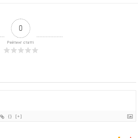
0
Рейтинг статті
{}
[+]