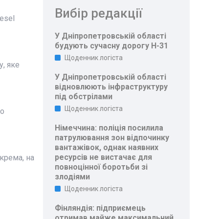
Вибір редакції
esel
У Дніпропетровській області
будують сучасну дорогу Н-31
Щоденник логіста
, яке
У Дніпропетровській області
відновлюють інфраструктуру
під обстрілами
Щоденник логіста
до
Німеччина: поліція посилила
патрулювання зон відпочинку
вантажівок, однак наявних
ресурсів не вистачає для
крема, на
повноцінної боротьби зі
злодіями
Щоденник логіста
Фінляндія: підприємець
отримав майже максимальний