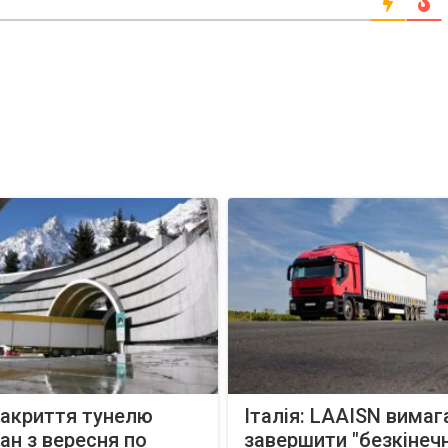
закриття тунелю
Італія: LAAISN вимаг
н з вересня по
завершити "безкінеч