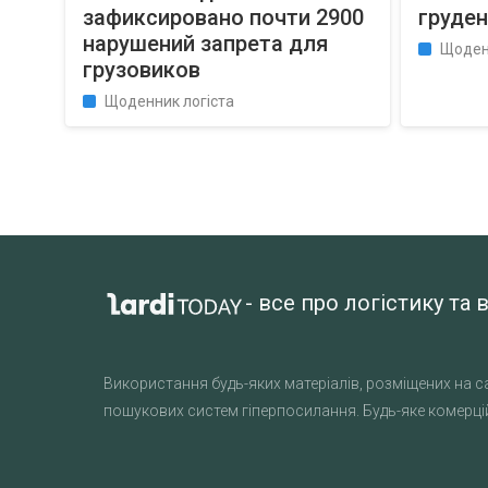
зафиксировано почти 2900
груден
нарушений запрета для
Щоден
грузовиков
Щоденник логіста
- все про логістику т
Використання будь-яких матеріалів, розміщених на са
пошукових систем гіперпосилання. Будь-яке комерцій