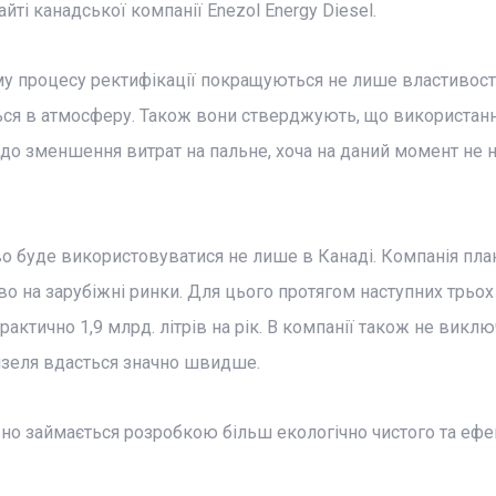
йті канадської компанії Enezol Energy Diesel.
му процесу ректифікації покращуються не лише властивост
ється в атмосферу. Також вони стверджують, що використан
о зменшення витрат на пальне, хоча на даний момент не 
иво буде використовуватися не лише в Канаді. Компанія пла
 на зарубіжні ринки. Для цього протягом наступних трьох
актично 1,9 млрд. літрів на рік. В компанії також не викл
зеля вдасться значно швидше.
ивно займається розробкою більш екологічно чистого та еф