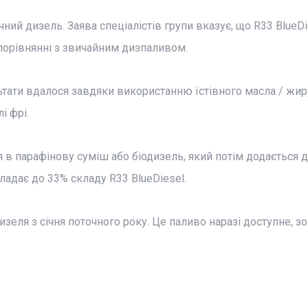
ний дизель. Заява спеціалістів групи вказує, що R33 BlueDi
порівнянні з звичайним дизпаливом.
ьтати вдалося завдяки використанню їстівного масла / жиру
і фрі.
 в парафінову суміш або біодизель, який потім додається 
ладає до 33% складу R33 BlueDiesel.
еля з січня поточного року. Це паливо наразі доступне, зо