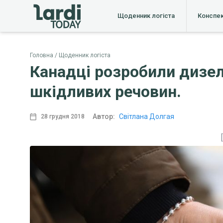
Щоденник логіста
Конспе
Головна
Щоденник логіста
Канадці розробили дизел
шкідливих речовин.
Автор:
Світлана Долгая
28 грудня 2018