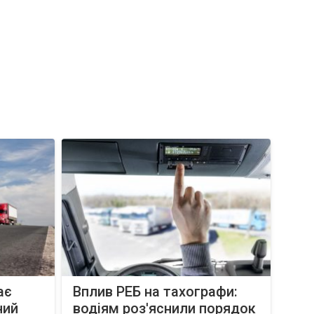
ає
Вплив РЕБ на тахографи:
ний
водіям роз'яснили порядок