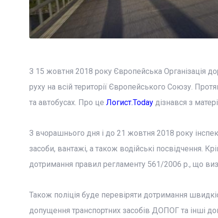
З 15 жовтня 2018 року Європейська Організація д
руху на всій території Європейського Союзу. Прот
та автобусах. Про це
Логист.Today
дізнався з матері
З вчорашнього дня і до 21 жовтня 2018 року інспе
засоби, вантажі, а також водійські посвідчення. К
дотримання правил регламенту 561/2006 р., що визн
Також поліція буде перевіряти дотримання швидкіс
допущення транспортних засобів ДОПОГ та інші док