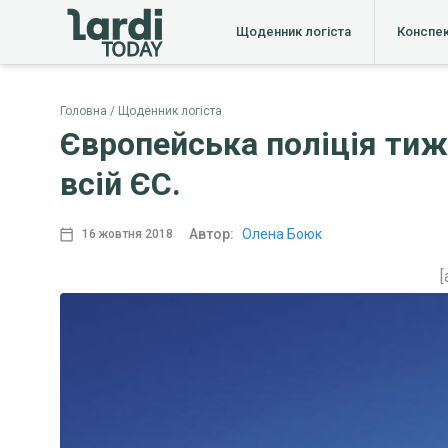
Щоденник логіста
Конспе
Головна
Щоденник логіста
Європейська поліція тиж
всій ЄС.
Автор:
Олена Боюк
16 жовтня 2018
[