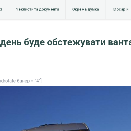
кт
Чеклисти та документи
Окрема думка
Глосарій
день буде обстежувати ванта
adrotate банер = "4"]