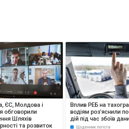
а, ЄС, Молдова і
Вплив РЕБ на тахогр
я обговорили
водіям роз'яснили п
ення Шляхів
дій під час збоїв дан
рності та розвиток
Щоденник логіста