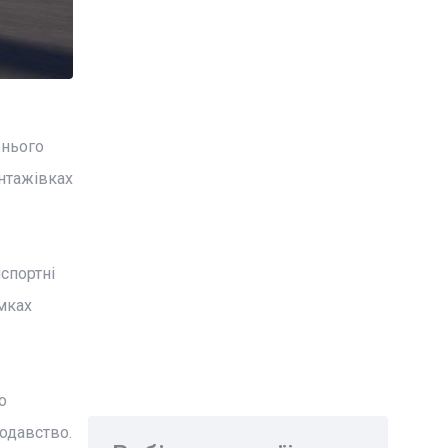
жнього
антажівках
спортні
амках
о
одавство.