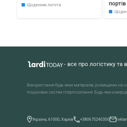
порті
Щоденник логіста
Щоден
- все про логістику т
Використання будь-яких матеріалів, розміщених на са
пошукових систем гіперпосилання. Будь-яке комерцій
Україна, 61000, Харків
+380675240300
rekla