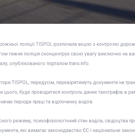
орожньої поліції TISPOL розпочала акцію з контролю доро
ягом тижня поліція сконцентрує свою увагу виключно на в
алу, опублікованого порталом trans.info.
ктори TISPOL, передусім, перевірятимуть документи на тран
рім цього, буде проводитися контроль даних тахографів в р
ачає періоди праці та відпочинку водіїв.
ного режиму, психофізіологічний стан водіїв, свідоцтва пр
ументи, які вимагає законодавство ЄС і національне закон