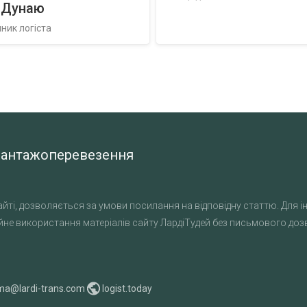
в Дунаю
ник логіста
а вантажоперевезення
йті, дозволяється за умови посилання на відповідну статтю. Для ін
не використання матеріалів сайту ЛардіТудей без письмового дозво
ma@lardi-trans.com
logist.today