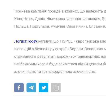
Тижнева кампанія пройде в країнах, що належать до 
Кіпр, Чехія, Данія, Німеччина, Франція, Фінляндія, 
Польща, Португалія, Румунія, Словаччина, Словенія, І
Логист.Today
нагадує, що TISPOL - європейська ме
інспекцій з безпеки руху країн Європи. Основною м
отриманих в результаті дорожньо-транспортних при
найближчим часом буде займатися підвищенням бе
злочинністю та транскордонною злочинністю.