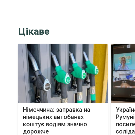
Цікаве
Німеччина: заправка на
Україн
німецьких автобанах
Румуні
коштує водіям значно
посил
дорожче
соліда