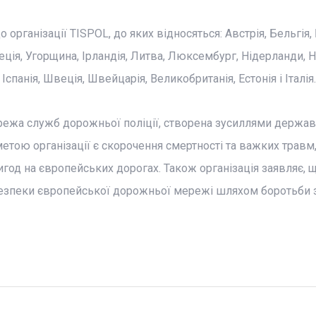
організації TISPOL, до яких відносяться: Австрія, Бельгія, 
Греція, Угорщина, Ірландія, Литва, Люксембург, Нідерланди, Н
спанія, Швеція, Швейцарія, Великобританія, Естонія і Італія.
режа служб дорожньої поліції, створена зусиллями держа
етою організації є скорочення смертності та важких травм
год на європейських дорогах. Також організація заявляє, 
зпеки європейської дорожньої мережі шляхом боротьби з