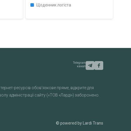
Щоденник логіста
Telegram
канал
тернет-ресурсів обов'язкове пряме, відкрите для
лу адміністрації сайту («ТОВ «Ларді») заборонено.
© powered by Lardi Trans