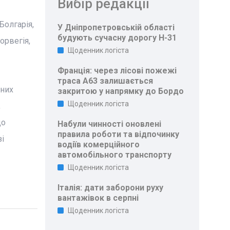
Вибір редакції
Болгарія,
У Дніпропетровській області
будують сучасну дорогу Н-31
орвегія,
Щоденник логіста
Франція: через лісові пожежі
траса A63 залишається
вних
закритою у напрямку до Бордо
Щоденник логіста
,
що
Набули чинності оновлені
правила роботи та відпочинку
і
водіїв комерційного
автомобільного транспорту
Щоденник логіста
Італія: дати заборони руху
вантажівок в серпні
Щоденник логіста