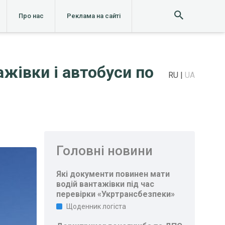
Про нас
Реклама на сайті
жівки і автобуси по
RU
UA
Головні новини
Які документи повинен мати
водій вантажівки під час
перевірки «Укртрансбезпеки»
Щоденник логіста