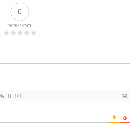
0
Рейтинг статті
{}
[+]