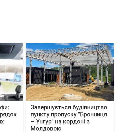
афи:
Завершується будівництво
орядок
пункту пропуску "Бронниця
их
– Унгур" на кордоні з
Молдовою