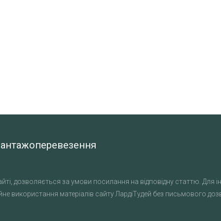
а вантажоперевезення
йті, дозволяється за умови посилання на відповідну статтю. Для ін
не використання матеріалів сайту ЛардіТудей без письмового дозво