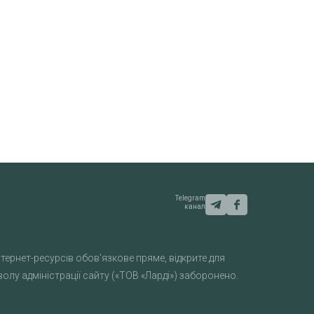
Telegram
канал
тернет-ресурсів обов'язкове пряме, відкрите для
лу адміністрації сайту («ТОВ «Ларді») заборонено.