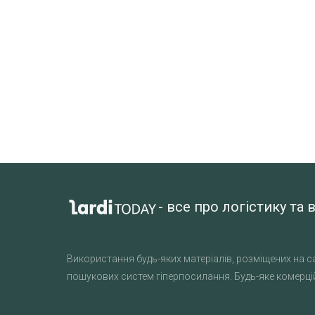
- все про логістику т
Використання будь-яких матеріалів, розміщених на са
пошукових систем гіперпосилання. Будь-яке комерцій