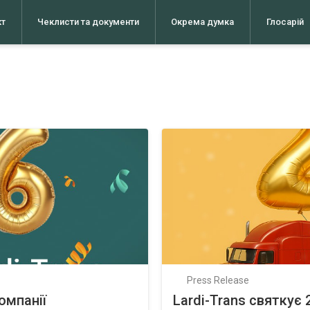
кт
Чеклисти та документи
Окрема думка
Глосарій
Press Release
омпанії
Lardi-Trans святкує 2