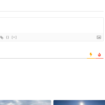
{}
[+]