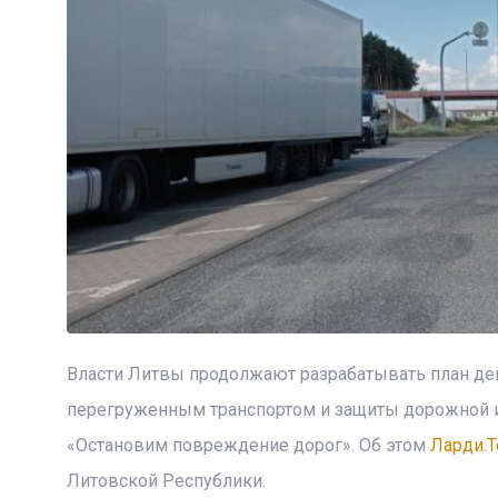
Власти Литвы продолжают разрабатывать план дей
перегруженным транспортом и защиты дорожной ин
«Остановим повреждение дорог». Об этом
Ларди.T
Литовской Республики.