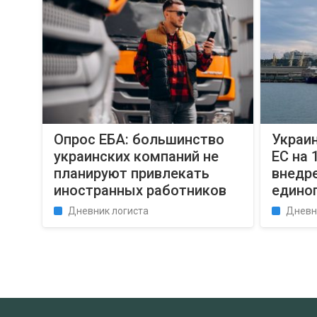
Опрос EБA: большинство
Украин
украинских компаний не
ЕС на 
планируют привлекать
внедр
иностранных работников
едино
Дневник логиста
Дневн