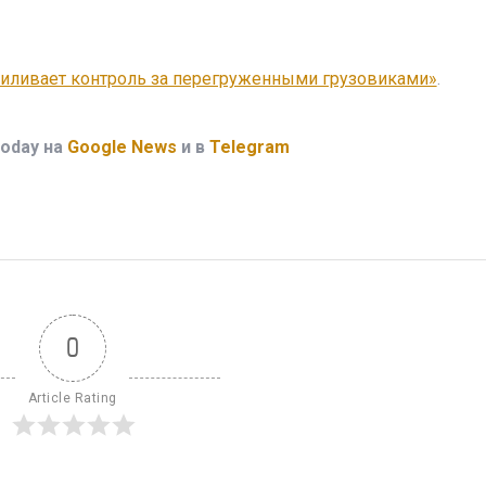
силивает контроль за перегруженными грузовиками»
.
oday на
Google News
и в
Telegram
0
Article Rating