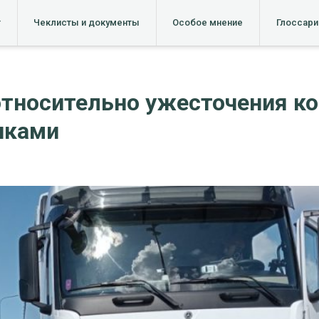
т
Чеклисты и документы
Особое мнение
Глоссари
относительно ужесточения ко
иками