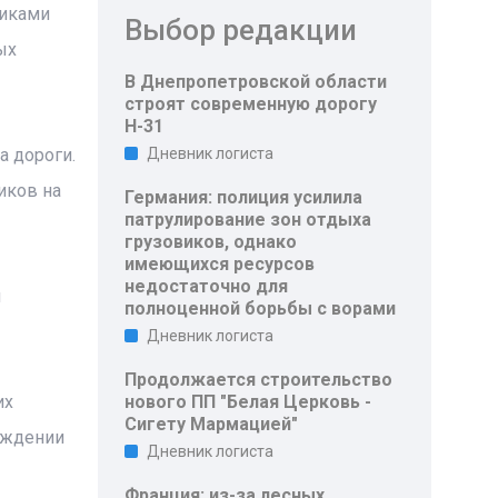
виками
Выбор редакции
ых
В Днепропетровской области
строят современную дорогу
Н-31
а дороги.
Дневник логиста
иков на
Германия: полиция усилила
патрулирование зон отдыха
грузовиков, однако
имеющихся ресурсов
недостаточно для
ы
полноценной борьбы с ворами
Дневник логиста
Продолжается строительство
их
нового ПП "Белая Церковь -
Сигету Мармацией"
ождении
Дневник логиста
Франция: из-за лесных