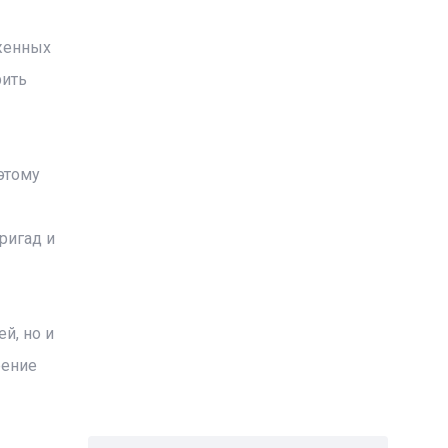
женных
рить
этому
ригад и
й, но и
рение