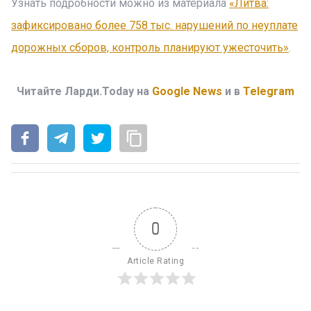
Узнать подробности можно из материала
«Литва:
зафиксировано более 758 тыс. нарушений по неуплате
дорожных сборов, контроль планируют ужесточить»
.
Читайте Ларди.Today на
Google News
и в
Telegram
0
Article Rating