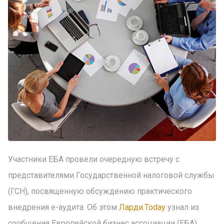
Участники ЕБА провели очередную встречу с
представителями Государственной налоговой службы
(ГСН), посвященную обсуждению практического
внедрения е-аудита. Об этом
Ларди.Today
узнал из
сообщения Европейской бизнес ассоциации (ЕБА).