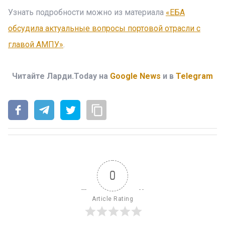
Узнать подробности можно из материала
«EБA
обсудила актуальные вопросы портовой отрасли с
главой АМПУ»
.
Читайте Ларди.Today на
Google News
и в
Telegram
0
Article Rating