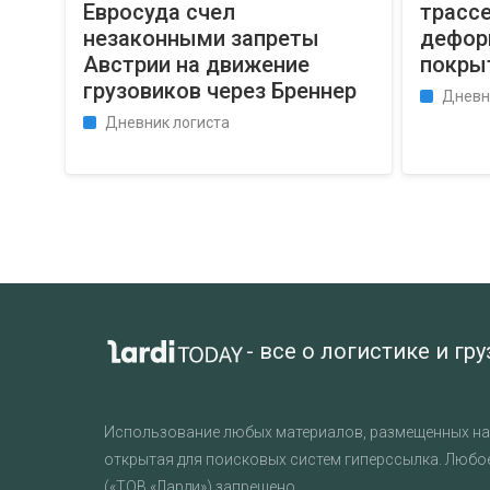
Евросуда счел
трассе
незаконными запреты
дефор
Австрии на движение
покры
грузовиков через Бреннер
Дневн
Дневник логиста
- все о логистике и гр
Использование любых материалов, размещенных на 
открытая для поисковых систем гиперссылка. Любо
(«ТОВ «Ларди») запрещено.