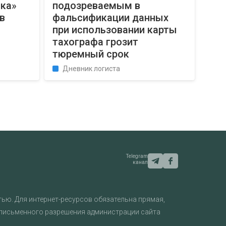
ска»
подозреваемым в
в
фальсификации данных
при использовании карты
тахографа грозит
тюремный срок
Дневник логиста
Telegram
канал
ью. Для интернет-ресурсов обязательна прямая,
 письменного разрешения администрации сайта