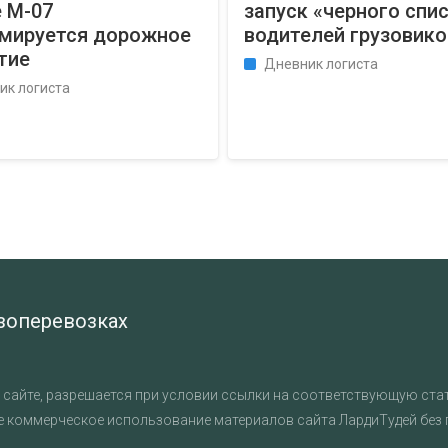
 М-07
запуск «черного спи
мируется дорожное
водителей грузовико
тие
Дневник логиста
ик логиста
узоперевозках
сайте, разрешается при условии ссылки на соответствующую стат
е коммерческое использование материалов сайта ЛардиТудей без