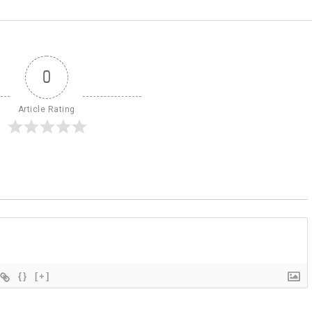
0
Article Rating
{}
[+]