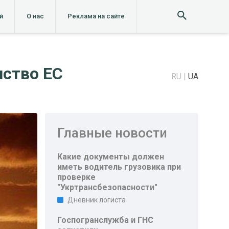
й
О нас
Реклама на сайте
нство ЕС
RU
UA
Главные новости
Какие документы должен
иметь водитель грузовика при
проверке
"Укртрансбезопасности"
Дневник логиста
Госпогранслужба и ГНС