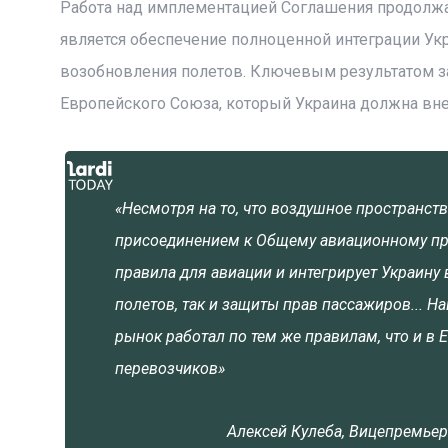
Работа над имплементацией Соглашения продолжа
является обеспечение полноценной интеграции Ук
возобновления полетов. Ключевым результатом за
Европейского Союза, который Украина должна вне
«Несмотря на то, что воздушное пространст
присоединением к Общему авиационному прос
правила для авиации и интегрирует Украину
полетов, так и защиты прав пассажиров... 
рынок работал по тем же правилам, что и в 
перевозчиков»
Алексей Кулеба, Вицепремье