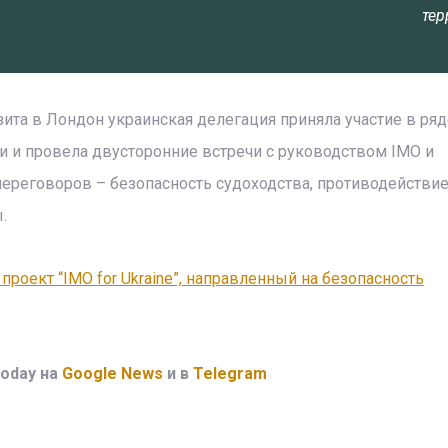
тер
зита в Лондон украинская делегация приняла участие в ряд
 и провела двусторонние встречи с руководством IMO и
ереговоров – безопасность судоходства, противодействи
.
 проект “IMO for Ukraine”, направленный на безопасность
oday на
Google News
и в
Telegram