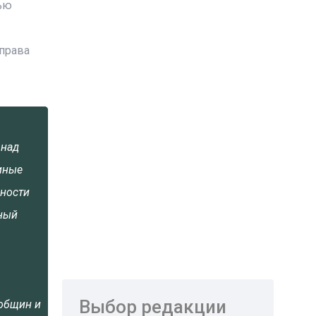
ью
права
 над
иные
сности
нный
Выбор редакции
 общин и