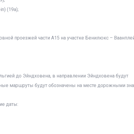
n) (19a);
овной проезжей части A15 на участке Бенилюкс – Ваанпле
ельгией до Эйндховена, в направлении Эйндховена будут
ные маршруты будут обозначены на месте дорожными зна
е даты: