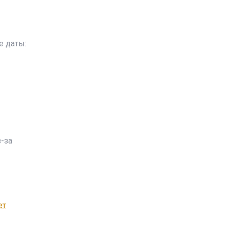
е даты:
-за
ет