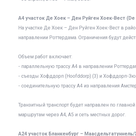
A4 участок Де Хоек – Ден Руйген Хоек-Вест (De
На участке Де Хоек – Ден Руйген Хоек-Вест в райо
направлении Роттердама. Ограничения будут действ
Объем работ включает:
- параллельную трассу A4 в направлении Роттерда
- съезды Хофддорп (Hoofddorp) (3) и Хофддорп-Зюйд
- соединительную трассу A4 из направления Амстер
Транзитный транспорт будет направлен по главной
маршрутам через A4, A5 и сеть местных дорог.
A24 участок Бланкенбург – Маасдельтатуннель/Хо