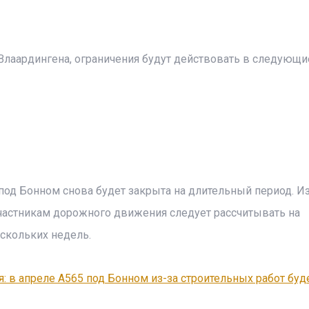
Влаардингена, ограничения будут действовать в следующи
 под Бонном снова будет закрыта на длительный период. Из
участникам дорожного движения следует рассчитывать на
скольких недель.
: в апреле A565 под Бонном из-за строительных работ буд