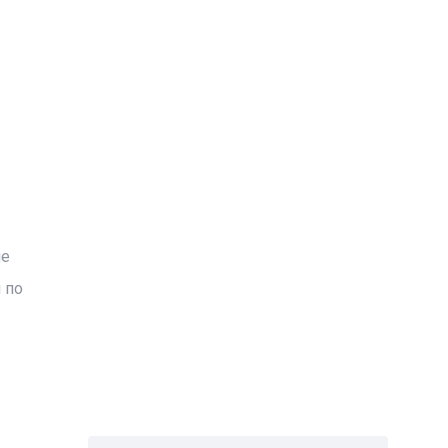
ие
 по