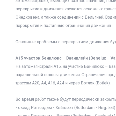
автомагистралях, имеющих важное значение, пом
перекрытием движения касаются основных трансп
Эйндховена, а также соединений с Бельгией. Вод
перекрытия и поэтапные ограничения движения.
Основные проблемы с перекрытием движения буду
A15 участок Бенилюкс – Ваанплейн (Benelux – Vaa
На автомагистрали A15, на участке Бенилюкс – Ва
параллельной полосы движения. Ограничения продля
трассам A20, A4, A16, A24 и через Ботлек (Botlek).
Во время работ также будут периодически закрыт
- съезд Роттердам - Хейплаат (Rotterdam - Heijplaat) 
- съезд Роттердам - Шарлуа (Rotterdam - Charlois) (1