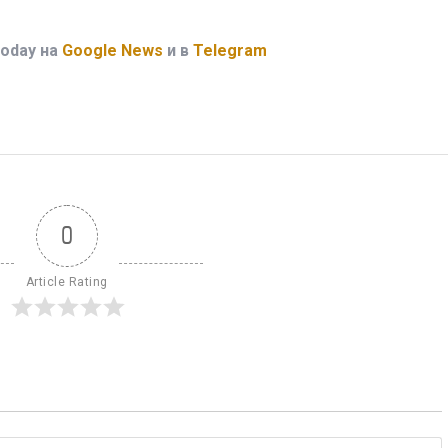
oday на
Google News
и в
Telegram
0
Article Rating