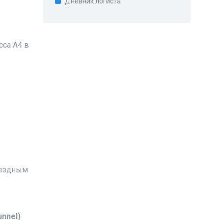
Дневник логиста
сса A4 в
ъездным
nnel)