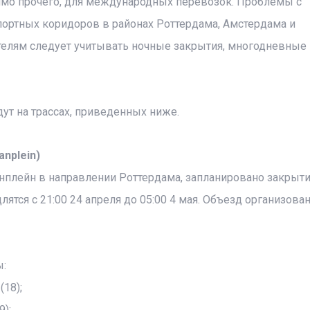
имо прочего, для международных перевозок. Проблемы с
ортных коридоров в районах Роттердама, Амстердама и
ителям следует учитывать ночные закрытия, многодневные
т на трассах, приведенных ниже.
nplein)
анплейн в направлении Роттердама, запланировано закрыт
тся с 21:00 24 апреля до 05:00 4 мая. Объезд организован
ы:
(18);
9);