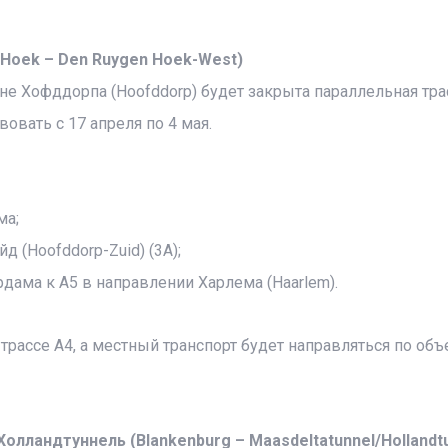
 Hoek – Den Ruygen Hoek-West)
не Хофддорпа (Hoofddorp) будет закрыта параллельная тра
овать с 17 апреля по 4 мая.
ма;
 (Hoofddorp-Zuid) (3A);
дама к A5 в направлении Харлема (Haarlem).
 трассе A4, а местный транспорт будет направляться по об
лландтуннель (Blankenburg – Maasdeltatunnel/Hollandtu