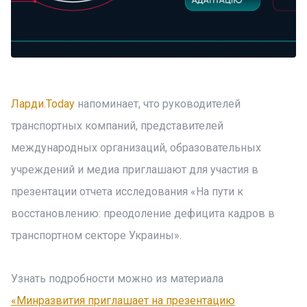
Ларди.Today
напоминает, что руководителей
транспортных компаний, представителей
международных организаций, образовательных
учреждений и медиа приглашают для участия в
презентации отчета исследования «На пути к
восстановлению: преодоление дефицита кадров в
транспортном секторе Украины».
Узнать подробности можно из материала
«Минразвития приглашает на презентацию