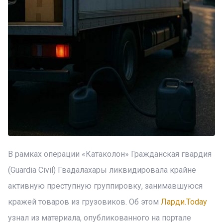
В рамках операции «Катаколон» Гражданская гвардия
(Guardia Civil) Гвадалахары ликвидировала крайне
активную преступную группировку, занимавшуюся
кражей товаров из грузовиков. Об этом
Ларди.Today
узнал из материала, опубликованного на портале