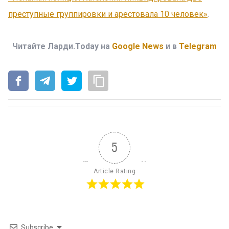
преступные группировки и арестовала 10 человек»
.
Читайте Ларди.Today на
Google News
и в
Telegram
5
Article Rating
Subscribe