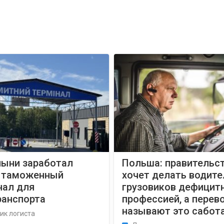
лыни заработал
Польша: правительст
 таможенный
хочет делать водите
нал для
грузовиков дефицит
ранспорта
профессией, а перев
называют это сабо
ик логиста