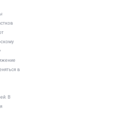
ы
астков
от
рскому
у
вижение
еняться в
ей. В
я