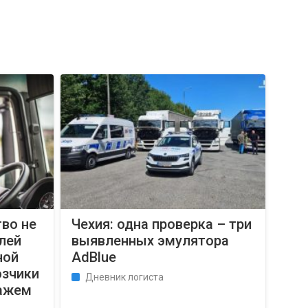
во не
Чехия: одна проверка – три
лей
выявленных эмулятора
ной
AdBlue
озчики
Дневник логиста
тажем