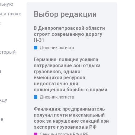
альную
Выбор редакции
, а также
х
В Днепропетровской области
строят современную дорогу
Н-31
Дневник логиста
который
Германия: полиция усилила
патрулирование зон отдыха
и
грузовиков, однако
имеющихся ресурсов
недостаточно для
полноценной борьбы с ворами
Дневник логиста
жду
Финляндия: предприниматель
получил почти максимальный
ов
срок за нарушение санкций при
экспорте грузовиков в РФ
Санкции против РФ и РБ