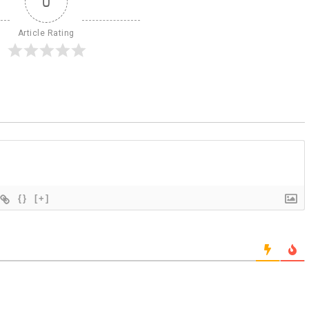
0
Article Rating
{}
[+]