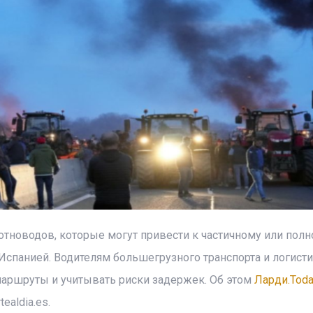
тноводов, которые могут привести к частичному или пол
Испанией. Водителям большегрузного транспорта и логист
аршруты и учитывать риски задержек. Об этом
Ларди.Tod
ealdia.es.