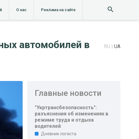
й
О нас
Реклама на сайте
ных автомобилей в
RU
UA
Главные новости
"Укртрансбезопасность":
разъяснения об изменениях в
режиме труда и отдыха
водителей
Дневник логиста