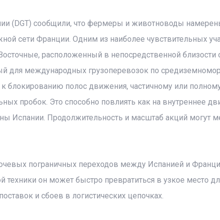
ии (DGT) сообщили, что фермеры и животноводы намерен
жной сети Франции. Одним из наиболее чувствительных уч
-Восточные, расположенный в непосредственной близости 
мый для международных грузоперевозок по средиземномо
и к блокированию полос движения, частичному или полном
ьных пробок. Это способно повлиять как на внутреннее д
роны Испании. Продолжительность и масштаб акций могут м
лючевых пограничных переходов между Испанией и Франци
й техники он может быстро превратиться в узкое место дл
поставок и сбоев в логистических цепочках.