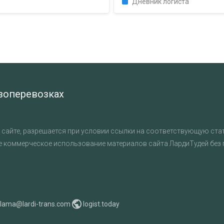
Дневник логиста
узоперевозках
сайте, разрешается при условии ссылки на соответствующую стат
е коммерческое использование материалов сайта ЛардиТудей без
klama@lardi-trans.com
logist.today