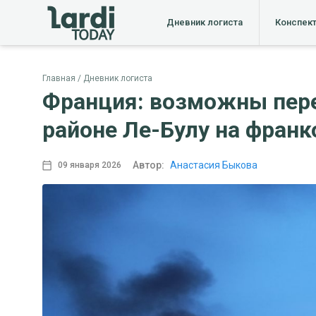
Дневник логиста
Конспек
Главная
Дневник логиста
Франция: возможны пере
районе Ле-Булу на франк
Автор:
Анастасия Быкова
09 января 2026