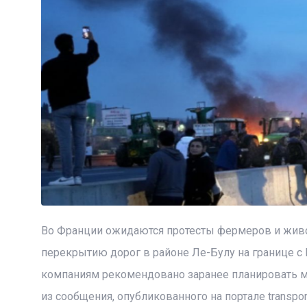
Во Франции ожидаются протесты фермеров и живо
перекрытию дорог в районе Ле-Булу на границе с 
компаниям рекомендовано заранее планировать м
из сообщения, опубликованного на портале transport