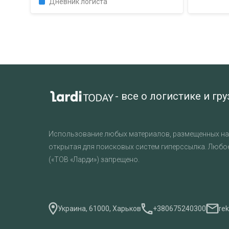
Дневник логиста
- все о логистике и гр
Использование любых материалов, размещенных на 
открытая для поисковых систем гиперссылка. Любо
(«ТОВ «Ларди») запрещено.
Украина, 61000, Харьков
+380675240300
re