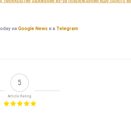
я: перекрытие движения из-за повреждения еще одного мо
oday на
Google News
и в
Telegram
5
Article Rating