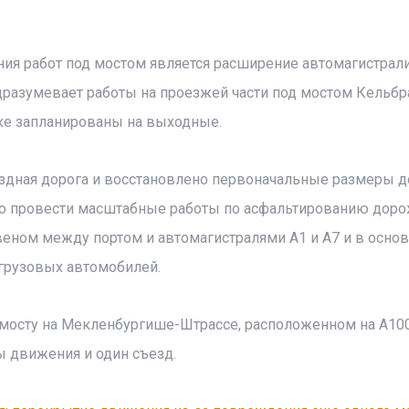
ия работ под мостом является расширение автомагистрали
дразумевает работы на проезжей части под мостом Кельбр
ке запланированы на выходные.
здная дорога и восстановлено первоначальные размеры д
имо провести масштабные работы по асфальтированию дор
еном между портом и автомагистралями А1 и А7 и в осно
грузовых автомобилей.
 мосту на Мекленбургише-Штрассе, расположенном на A100
 движения и один съезд.