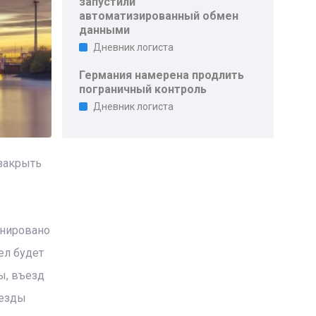
запустили
автоматизированный обмен
данными
Дневник логиста
Германия намерена продлить
пограничный контроль
Дневник логиста
 закрыть
анировано
ел будет
ы, въезд
ъезды