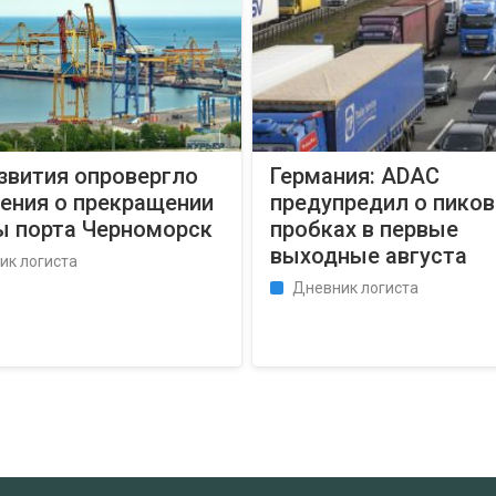
звития опровергло
Германия: ADAC
ения о прекращении
предупредил о пико
ы порта Черноморск
пробках в первые
выходные августа
ик логиста
Дневник логиста