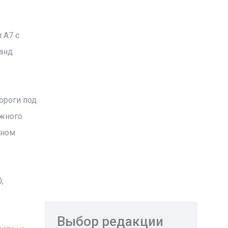
 А7 с
анд.
ороги под
ожного
вном
,
Выбор редакции