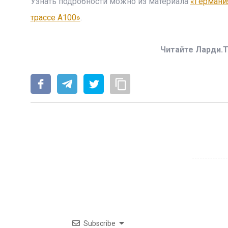
Узнать подробности можно из материала
«Германи
трассе A100»
.
Читайте Ларди.T
Subscribe