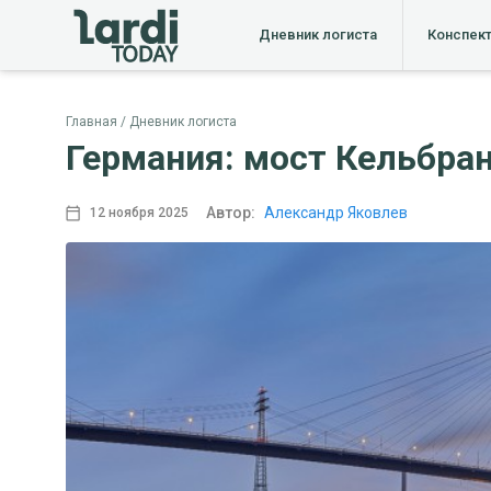
Дневник логиста
Конспек
Главная
Дневник логиста
Германия: мост Кельбран
Автор:
Александр Яковлев
12 ноября 2025