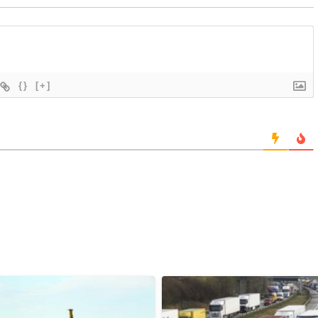
{}
[+]