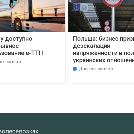
су доступно
Польша: бизнес приз
рывное
деэскалации
ьзование е-ТТН
напряженности в пол
украинских отношен
ик логиста
Дневник логиста
узоперевозках