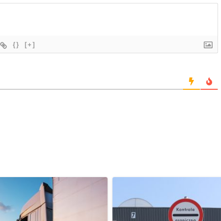
{}
[+]