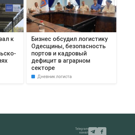
вал к
Бизнес обсудил логистику
Одесщины, безопасность
ьско-
портов и кадровый
иях
дефицит в аграрном
секторе
Дневник логиста
Telegram
канал