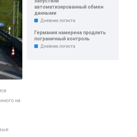
запустили
автоматизированный обмен
данными
Дневник логиста
Германия намерена продлить
пограничный контроль
Дневник логиста
тся
нного на
овые