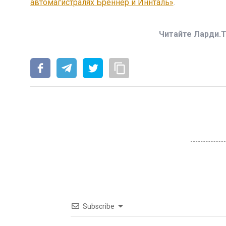
автомагистралях Бреннер и Иннталь»
.
Читайте Ларди.T
Subscribe