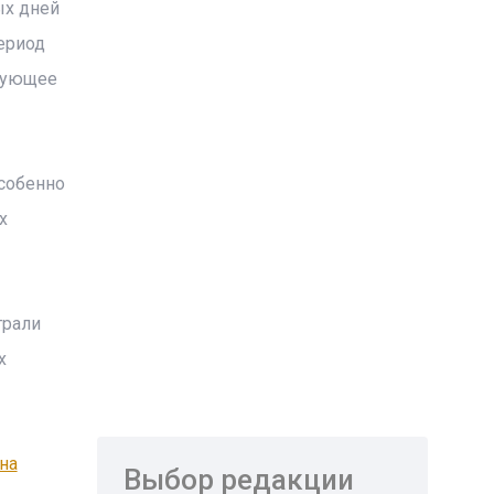
ых дней
период
едующее
особенно
х
трали
х
на
Выбор редакции