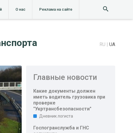
й
О нас
Реклама на сайте
анспорта
RU
UA
Главные новости
Какие документы должен
иметь водитель грузовика при
проверке
"Укртрансбезопасности"
Дневник логиста
Госпогранслужба и ГНС