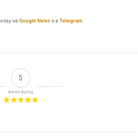
oday на
Google News
и в
Telegram
5
Article Rating