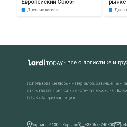
Европейский Союз»
рынке
Дневник логиста
Дневн
- все о логистике и гр
Использование любых материалов, размещенных на 
открытая для поисковых систем гиперссылка. Любо
(«ТОВ «Ларди») запрещено.
Украина, 61000, Харьков
+380675240300
re