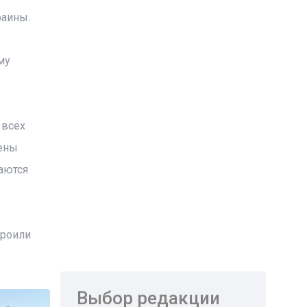
раины.
му
 всех
лены
аются
троили
Выбор редакции