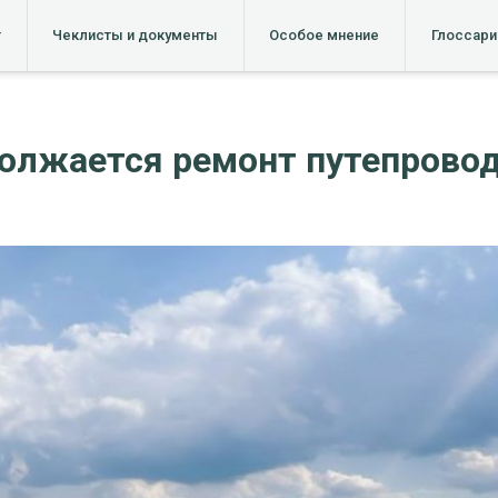
т
Чеклисты и документы
Особое мнение
Глоссари
должается ремонт путепрово