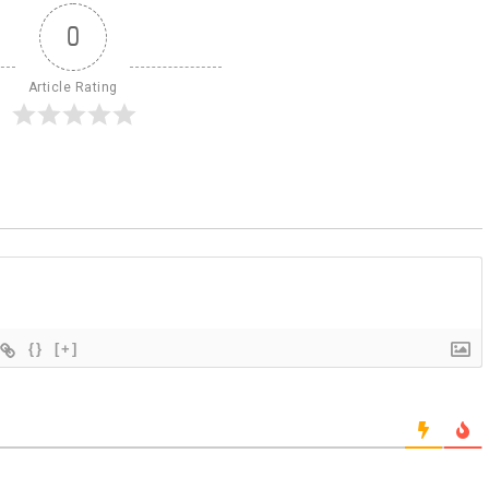
0
Article Rating
{}
[+]