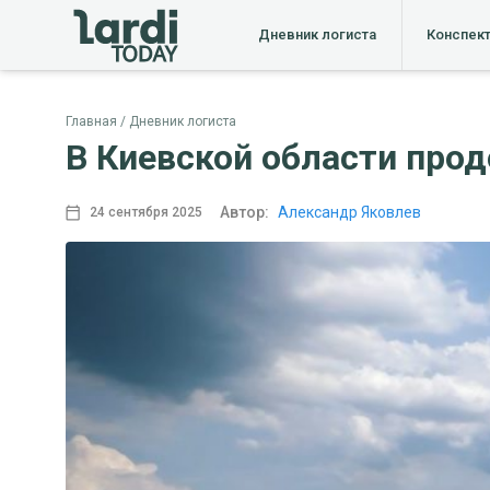
Дневник логиста
Конспек
Главная
Дневник логиста
В Киевской области про
Автор:
Александр Яковлев
24 сентября 2025