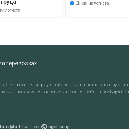
 труда
Дневник логиста
ик логиста
узоперевозках
сайте, разрешается при условии ссылки на соответствующую стат
е коммерческое использование материалов сайта ЛардиТудей без
klama@lardi-trans.com
logist.today