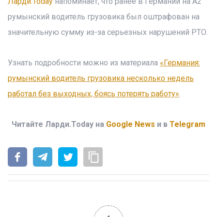
Ларди.Today
напоминает, что ранее в Германии на А2
румынский водитель грузовика был оштрафован на
значительную сумму из-за серьезных нарушений РТО.
Узнать подробности можно из материала
«Германия:
румынский водитель грузовика несколько недель
работал без выходных, боясь потерять работу»
.
Читайте Ларди.Today на
Google News
и в
Telegram