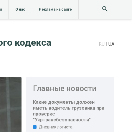
й
О нас
Реклама на сайте
го кодекса
RU
UA
Главные новости
Какие документы должен
иметь водитель грузовика при
проверке
"Укртрансбезопасности"
Дневник логиста