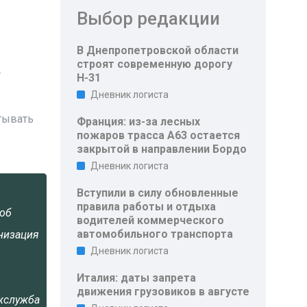
Выбор редакции
В Днепропетровской области
строят современную дорогу
т
Н-31
Дневник логиста
тывать
Франция: из-за лесных
пожаров трасса A63 остается
закрытой в направлении Бордо
Дневник логиста
Вступили в силу обновленные
правила работы и отдыха
об
водителей коммерческого
автомобильного транспорта
низация
Дневник логиста
Италия: даты запрета
движения грузовиков в августе
жслужба