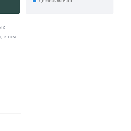
Дневник логиста
ых
, в том