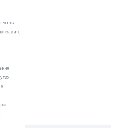
оектов
направить
ения
угих
 в
при
.