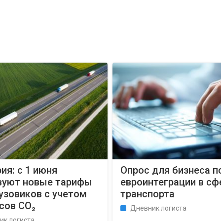
ия: с 1 июня
Опрос для бизнеса п
вуют новые тарифы
евроинтеграции в сф
узовиков с учетом
транспорта
сов CO₂
Дневник логиста
ик логиста