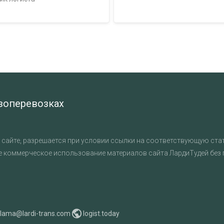
узоперевозках
сайте, разрешается при условии ссылки на соответствующую стат
е коммерческое использование материалов сайта ЛардиТудей без
klama@lardi-trans.com
logist.today