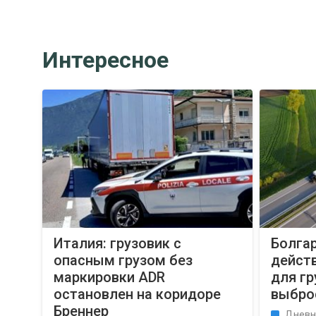
Интересное
Италия: грузовик с
Болгар
опасным грузом без
дейст
маркировки ADR
для гр
остановлен на коридоре
выбро
Бреннер
Дневн