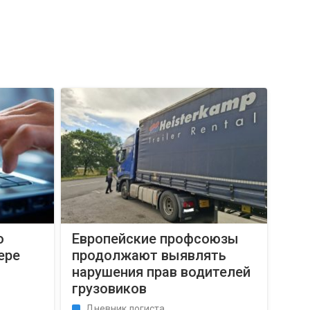
о
Европейские профсоюзы
ере
продолжают выявлять
нарушения прав водителей
грузовиков
Дневник логиста