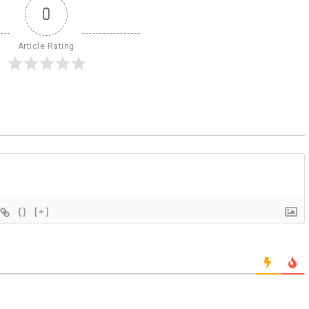
0
Article Rating
{}
[+]