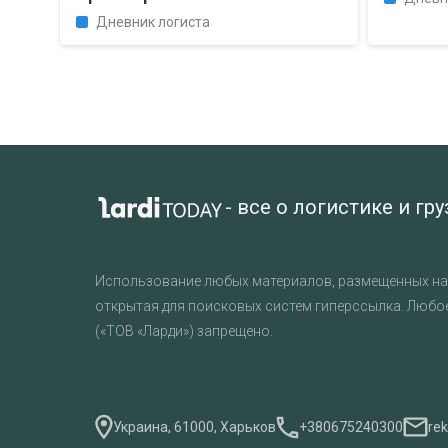
Дневник логиста
- все о логистике и гр
Использование любых материалов, размещенных на 
открытая для поисковых систем гиперссылка. Любо
(«ТОВ «Ларди») запрещено.
Украина, 61000, Харьков
+380675240300
re