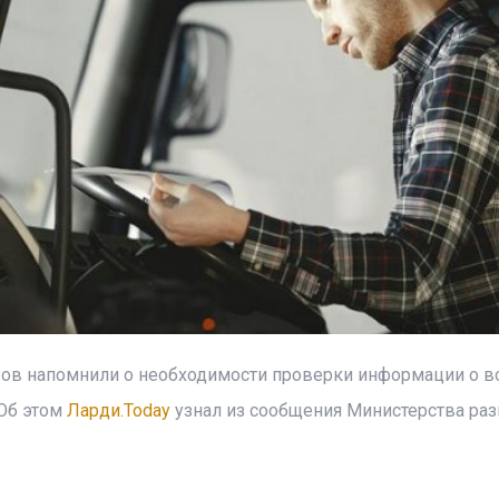
ов напомнили о необходимости проверки информации о в
 Об этом
Ларди.Today
узнал из сообщения Министерства раз