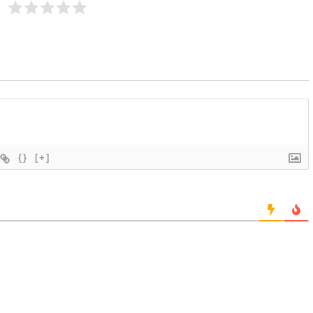
{}
[+]