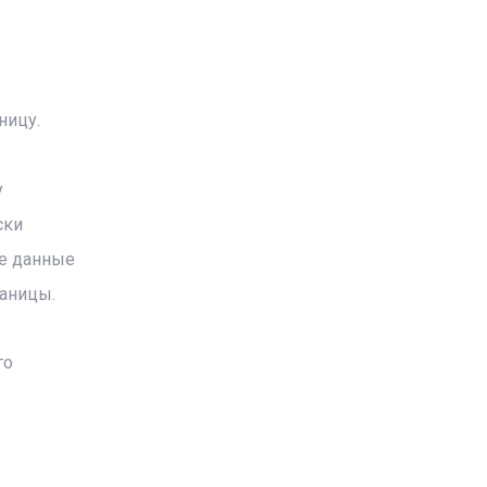
ницу.
у
ски
се данные
раницы.
го