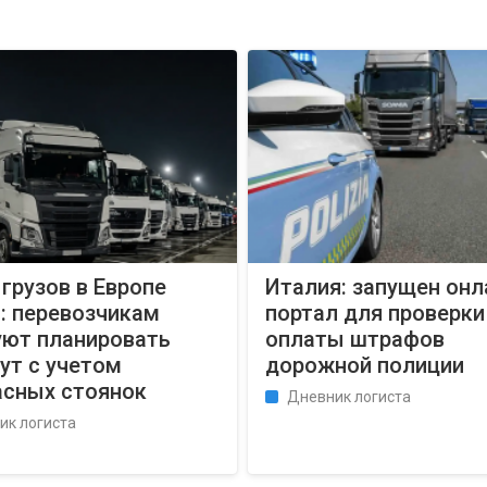
грузов в Европе
Италия: запущен онл
: перевозчикам
портал для проверки
уют планировать
оплаты штрафов
ут с учетом
дорожной полиции
асных стоянок
Дневник логиста
ик логиста