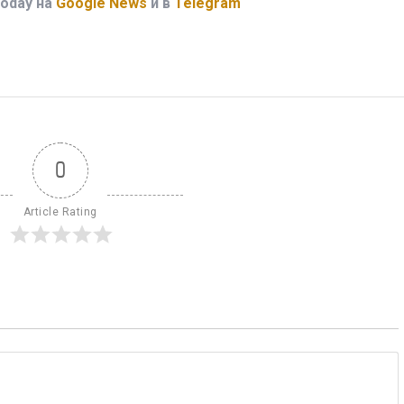
oday на
Google News
и в
Telegram
0
Article Rating