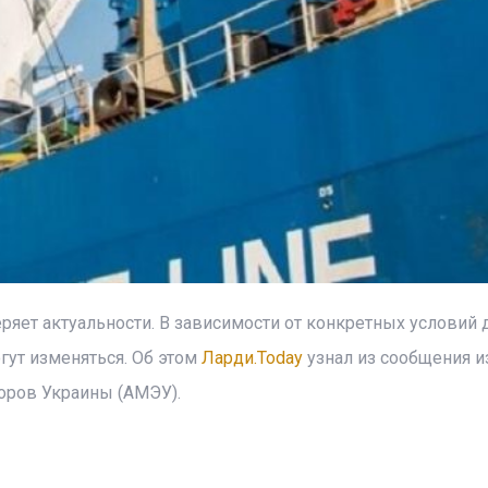
ряет актуальности. В зависимости от конкретных условий 
гут изменяться. Об этом
Ларди.Today
узнал из сообщения и
ров Украины (АМЭУ).