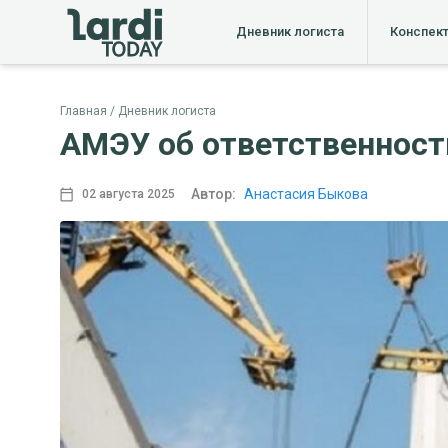
Дневник логиста
Конспек
Главная
Дневник логиста
АМЭУ об ответственност
Автор:
Анастасия Быкова
02 августа 2025