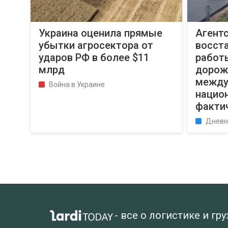
Украина оценила прямые
Агент
убытки агросектора от
восст
ударов РФ в более $11
работ
млрд
дорож
между
Война в Украине
нацио
факти
Дневн
- все о логистике и гр