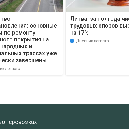
ство
Литва: за полгода ч
ановления: основные
трудовых споров вы
ы по ремонту
на 17%
ного покрытия на
Дневник логиста
народных и
нальных трассах уже
чески завершены
ик логиста
узоперевозках