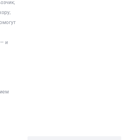
озчик;
жору;
помогут
— и
нием