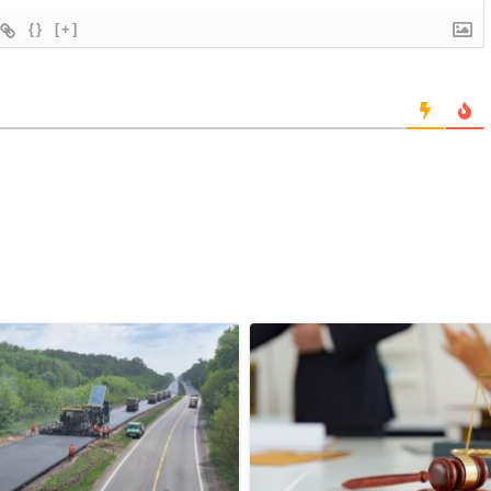
{}
[+]