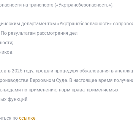
асности на транспорте («Укртрансбезопасность»).
идическим департаментом «Укртрансбезопасности» сопров
 По результатам рассмотрения дел:
ности;
чиков.
ов в 2025 году, прошли процедуру обжалования в апелля
производстве Верховном Суде. В настоящее время получен
 выводами по применению норм права, применяемых
ных функций.
иться по
ссылке
.