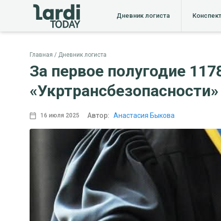
Дневник логиста
Конспек
Главная
Дневник логиста
За первое полугодие 117
«Укртрансбезопасности»
Автор:
Анастасия Быкова
16 июля 2025