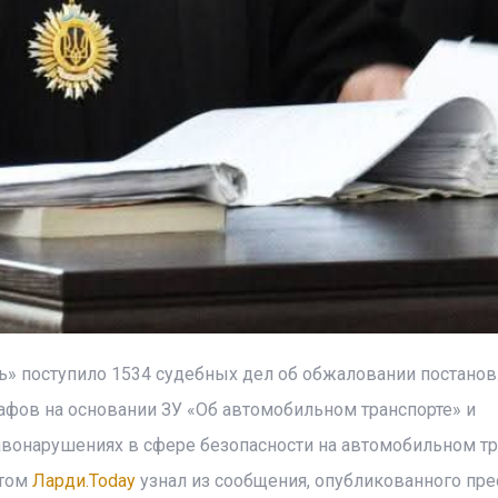
ть» поступило 1534 судебных дел об обжаловании постанов
фов на основании ЗУ «Об автомобильном транспорте» и
вонарушениях в сфере безопасности на автомобильном тр
этом
Ларди.Today
узнал из сообщения, опубликованного пре