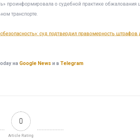
сть» проинформировала о судебной практике обжалования
ном транспорте.
нсбезопасность»: суд подтвердил правомерность штрафов 
oday на
Google News
и в
Telegram
0
Article Rating