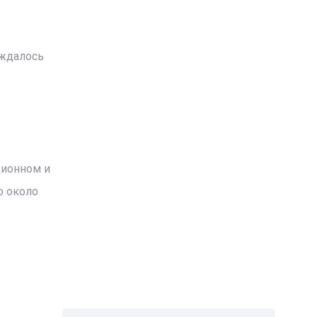
ождалось
ционном и
о около