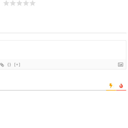
{}
[+]