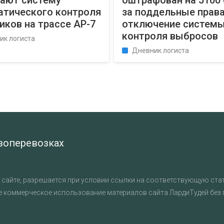
кают систему
оштрафован на 5100
атического контроля
за поддельные права
иков на трассе AP-7
отключение систем
контроля выбросов
ик логиста
Дневник логиста
узоперевозках
сайте, разрешается при условии ссылки на соответствующую стат
е коммерческое использование материалов сайта ЛардиТудей без