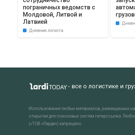
сотрудничество
запус
пограничных ведомств с
автом
Молдовой, Литвой и
грузов
Латвией
Дневн
Дневник логиста
- все о логистике и гр
Использование любых материалов, размещенных на 
открытая для поисковых систем гиперссылка. Любо
(«ТОВ «Ларди») запрещено.