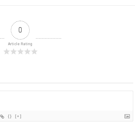
0
Article Rating
{}
[+]