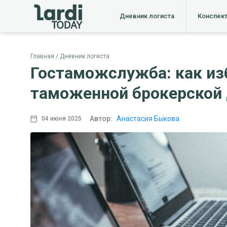
Дневник логиста
Конспек
Главная
Дневник логиста
Гостаможслужба: как из
таможенной брокерской 
Автор:
Анастасия Быкова
04 июня 2025