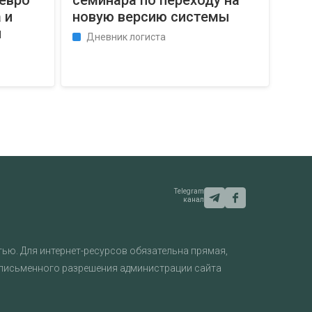
 евро
семинара по переходу на
 и
новую версию системы
ы
Дневник логиста
Telegram
канал
ью. Для интернет-ресурсов обязательна прямая,
 письменного разрешения администрации сайта