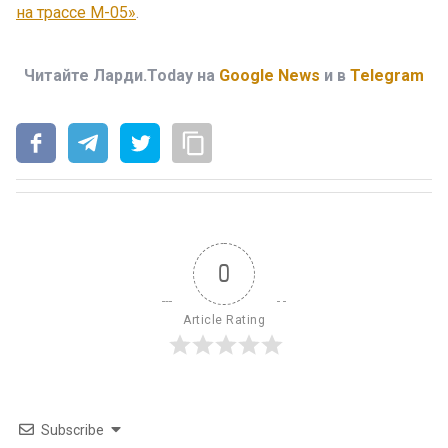
на трассе М-05»
.
Читайте Ларди.Today на
Google News
и в
Telegram
0
Article Rating
Subscribe