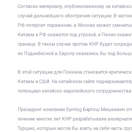
Согласно материалу, опубликованному на китайском
случай дальнейшего обострения ситуации. В частнос
РФ потерпит поражение, в Москве может сменитьс
Китаем и РФ окажется под угрозой, и Пекин окаже
границе. В таком случае против КНР будет сосре
из Поднебесной в Европу оказались бы под больш
В этой ситуации для Поекина становится критиче
Китаем и США. На китайском сайте подчеркиваетс
потенциал китайско-европейского сотрудничества 
Президент компании Symlog Бартош Мишкевич отме
течение многих лет КНР разрабатывала альтернат
Турцию, которые могли бы взять на себя часть груз