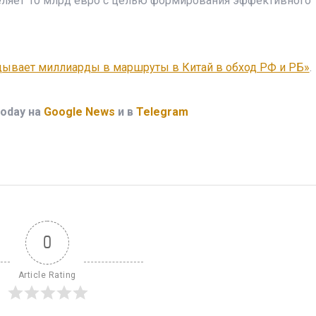
еляет 10 млрд евро с целью формирования эффективного
дывает миллиарды в маршруты в Китай в обход РФ и РБ»
.
oday на
Google News
и в
Telegram
0
Article Rating