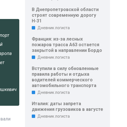
В Днепропетровской области
строят современную дорогу
Н-31
Дневник логиста
порт
Франция: из-за лесных
ей
пожаров трасса A63 остается
закрытой в направлении Бордо
Европа
Дневник логиста
ет
Вступили в силу обновленные
правила работы и отдыха
водителей коммерческого
автомобильного транспорта
ишкевич
Дневник логиста
Италия: даты запрета
движения грузовиков в августе
Дневник логиста
овали