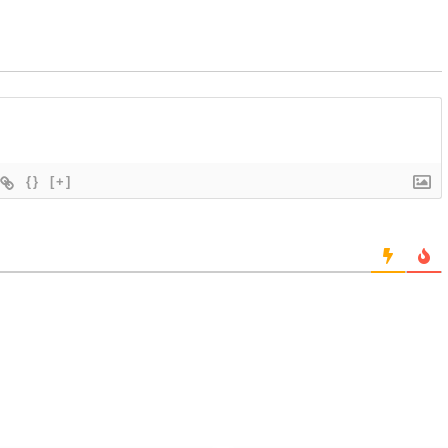
{}
[+]