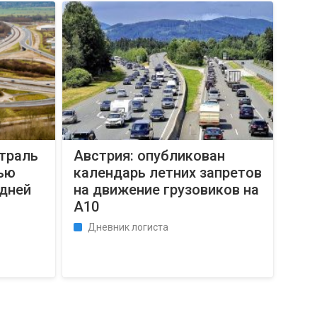
страль
Австрия: опубликован
тью
календарь летних запретов
 дней
на движение грузовиков на
А10
Дневник логиста