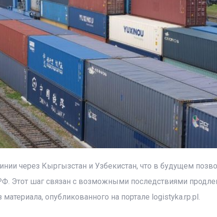
инии через Кыргызстан и Узбекистан, что в будущем позв
РФ. Этот шаг связан с возможными последствиями продле
 материала, опубликованного на портале logistyka.rp.pl.