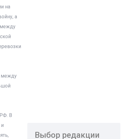
ии на
ойну, а
 между
йской
перевозки
ы между
льшой
РФ. В
 и
Выбор редакции
ять,