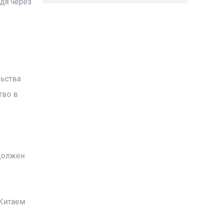
дя через
льства
тво в
 должен
 Китаем