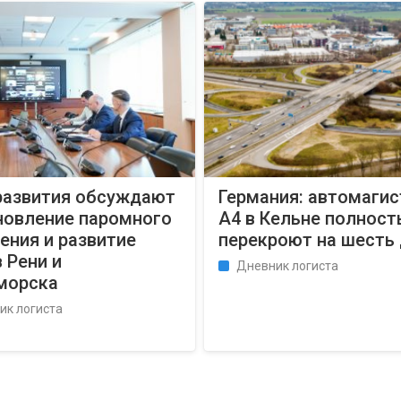
развития обсуждают
Германия: автомаги
новление паромного
A4 в Кельне полнос
ения и развитие
перекроют на шесть
 Рени и
Дневник логиста
морска
ик логиста