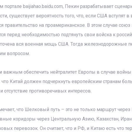
 портале baijiahao.baidu.com, Пекин разрабатывает сценар
ти, существует вероятность того, что, если США вступят в в
я правительство на проамериканское. В этом случае союз
тся перед необходимостью подтянуть свои войска к росси
доточена вся военная мощь США. Тогда железнодорожные 
им вопросом.
ски важным обеспечить нейтралитет Европы в случае войн
я, что Китай должен подчеркнуть европейским странам бо
и отсутствие противоречивых интересов.
чает, что Шелковый путь – это не только маршрут через 
ивные коридоры через Центральную Азию, Казахстан, Иран
овых перевозок. Он считает, что и РФ, и Китаю есть что тер