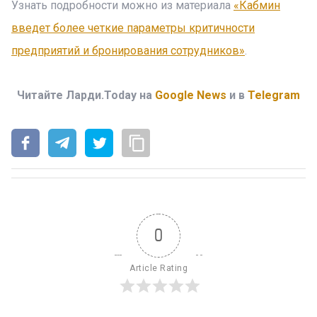
Узнать подробности можно из материала
«Кабмин
введет более четкие параметры критичности
предприятий и бронирования сотрудников»
.
Читайте Ларди.Today на
Google News
и в
Telegram
0
Article Rating