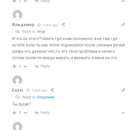
Reply
0
Владимир
1 year ago
Reply to
Игор
И что из этого?тяните где и как положено, а не там где
хотите.если ты как телок подписался после слезных речей
шефа что дееенег нет,то это твоя проблема и нечего
потом сопли по морде мазать и визжать а меня за что.
Reply
0
Evsei
1 year ago
Reply to
Владимир
Ты durak?
Reply
0