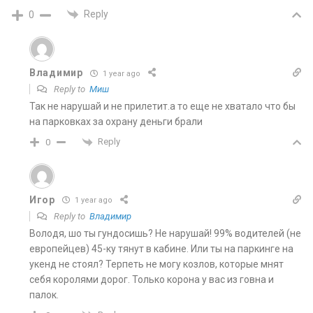
Reply
0
Владимир
1 year ago
Reply to
Миш
Так не нарушай и не прилетит.а то еще не хватало что бы
на парковках за охрану деньги брали
Reply
0
Игор
1 year ago
Reply to
Владимир
Володя, шо ты гундосишь? Не нарушай! 99% водителей (не
европейцев) 45-ку тянут в кабине. Или ты на паркинге на
укенд не стоял? Терпеть не могу козлов, которые мнят
себя королями дорог. Только корона у вас из говна и
палок.