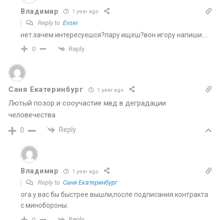
Владимир
1 year ago
Reply to
Evsei
нет.зачем интересуешся?пару ищеш?вон игору напиши….
Reply
0
Саня Екатеринбург
1 year ago
Лютый позор и сооучастие мвд в деградации
человечества
Reply
0
Владимир
1 year ago
Reply to
Саня Екатеринбург
ога.у вас бы быстрее вышли,после подписания контракта
с минобороны.
Reply
0