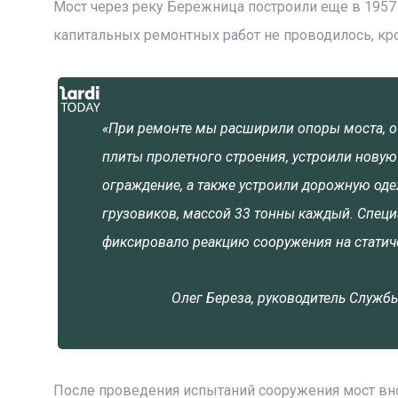
Мост через реку Бережница построили еще в 1957 г
капитальных ремонтных работ не проводилось, кр
«При ремонте мы расширили опоры моста, 
плиты пролетного строения, устроили новую
ограждение, а также устроили дорожную оде
грузовиков, массой 33 тонны каждый. Специ
фиксировало реакцию сооружения на статич
Олег Береза, руководитель Служб
После проведения испытаний сооружения мост вн