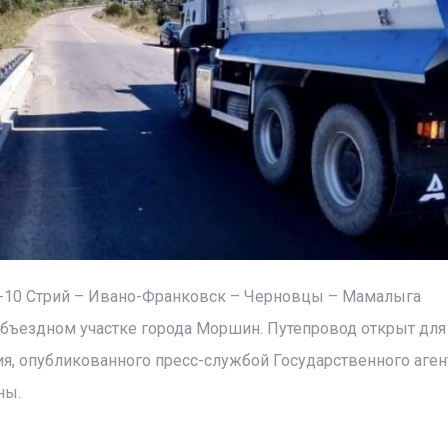
Н-10 Стрий – Ивано-Франковск – Черновцы – Мамалыга
объездном участке города Моршин. Путепровод открыт для
я, опубликованного пресс-службой Государственного аген
ны.