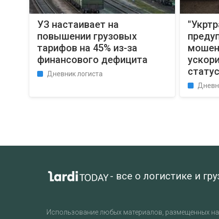
УЗ настаивает на
"Укрт
повышении грузовых
преду
тарифов на 45% из-за
мошен
финансового дефицита
ускор
стату
Дневник логиста
Дневн
- все о логистике и гр
Использование любых материалов, размещенных на 