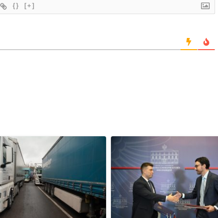
{}
[+]