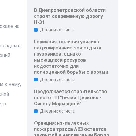
В Днепропетровской области
строят современную дорогу
Н-31
окале на
Дневник логиста
Германия: полиция усилила
акладных
патрулирование зон отдыха
грузовиков, однако
лений
имеющихся ресурсов
недостаточно для
полноценной борьбы с ворами
Дневник логиста
м к нему,
Продолжается строительство
жной
нового ПП "Белая Церковь -
его
Сигету Мармацией"
Дневник логиста
Франция: из-за лесных
пожаров трасса A63 остается
закрытой в направлении Бордо