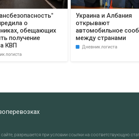
рансбезопасность"
Украина и Албания
предила о
открывают
никах, обещающих
автомобильное соо
ить получение
между странами
са КВП
Дневник логиста
ик логиста
узоперевозках
сайте, разрешается при условии ссылки на соответствующую стат