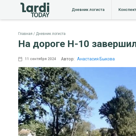
Дневник логиста
Конспек
Главная
Дневник логиста
На дороге Н-10 заверши
Автор:
Анастасия Быкова
11 сентября 2024