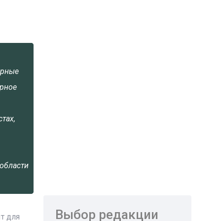
орные
ерное
тах,
 области
Выбор редакции
т для