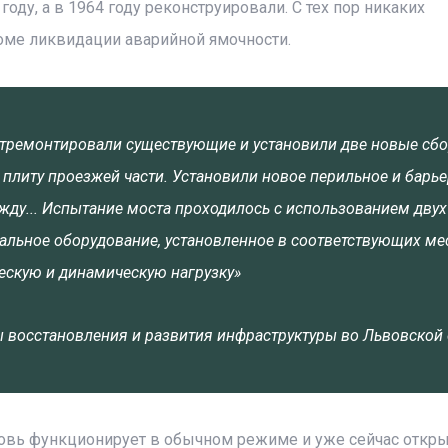
оду, а в 1964 году реконструировали. С тех пор никаких
оме ликвидации аварийной ямочности.
отремонтировали существующие и установили две новые сб
 плиту проезжей части. Установили новое перильное и барь
жду... Испытание моста проходилось с использованием двух
альное оборудование, установленное в соответствующих мес
ескую и динамическую нагрузку»
ы восстановления и развития инфраструктуры во Львовской
овь функционирует в обычном режиме и уже сейчас откры