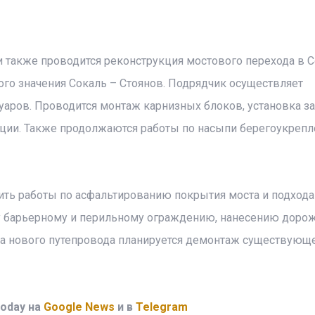
и также проводится реконструкция мостового перехода в С
го значения Сокаль – Стоянов. Подрядчик осуществляет
уаров. Проводится монтаж карнизных блоков, установка з
ляции. Также продолжаются работы по насыпи берегоукреп
ить работы по асфальтированию покрытия моста и подхода
у барьерному и перильному ограждению, нанесению доро
ва нового путепровода планируется демонтаж существующ
oday на
Google News
и в
Telegram