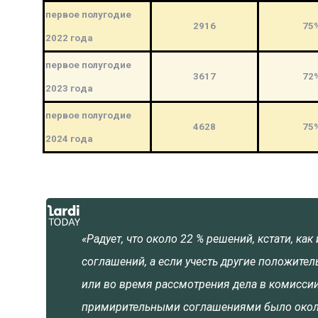
первое полугодие
2916
75
2022 года
первое полугодие
3617
72
2023 года
первое полугодие
4628
75
2024 года
«Радует, что около 22 % решений, кстати, ка
соглашений, а если учесть другие положител
или во время рассмотрения дела в комиссии
примирительными соглашениями было окол