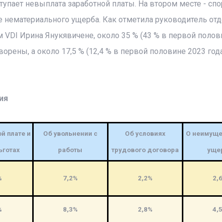
тупает невыплата заработной платы. На втором месте - сп
е нематериального ущерба. Как отметила руководитель отд
VDI Ирина Янукявичене, около 35 % (43 % в первой полов
орены, а около 17,5 % (12,4 % в первой половине 2023 год
ия
й плате и
Об увольнении с
Об условиях
О неимуще
ьготах
работы
трудового договора
уще
%
7,2%
2,2%
2,
%
8,3%
2,8%
4,