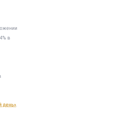
ложении
 4% в
в
й день»
.