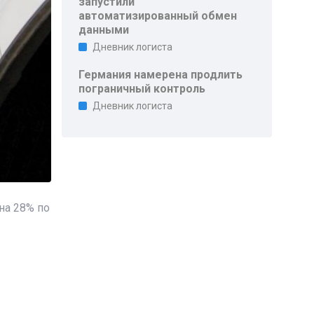
запустили
автоматизированный обмен
данными
Дневник логиста
Германия намерена продлить
пограничный контроль
Дневник логиста
на 28% по