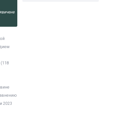
явичене
ной
одием
 (118
овине
сравнению
и 2023