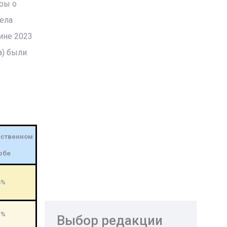
оры о
ела
ине 2023
а) были
ственном
рбе
6%
5%
Выбор редакции