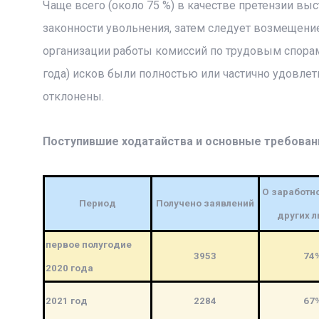
Чаще всего (около 75 %) в качестве претензии выс
законности увольнения, затем следует возмещени
организации работы комиссий по трудовым спорам 
года) исков были полностью или частично удовлетв
отклонены.
Поступившие ходатайства и основные требован
О заработно
Период
Получено заявлений
других л
первое полугодие
3953
74
2020 года
2021 год
2284
67