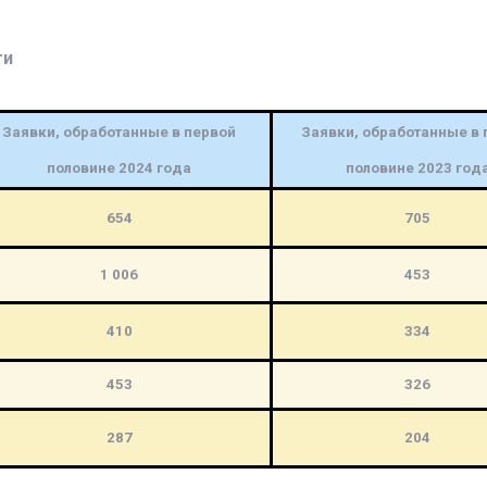
ти
Заявки, обработанные в первой
Заявки, обработанные в 
половине 2024 года
половине 2023 год
654
705
1 006
453
410
334
453
326
287
204