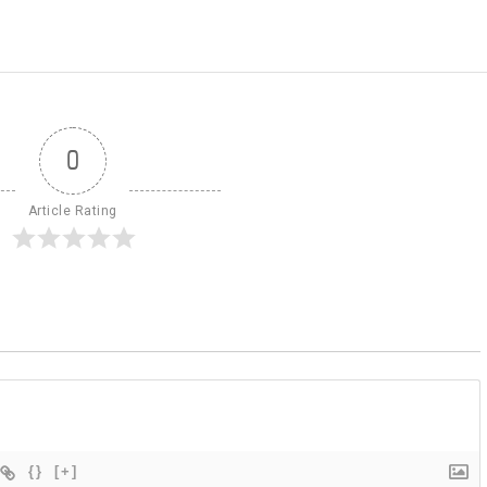
0
Article Rating
{}
[+]