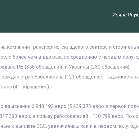
Ирина Янук
на компании транспортно-складского сектора и строитель
росло более чем в два раза по сравнению с первым полуг
аждане РБ (358 обращений) и Украины (230 обращений),
граждан стран Узбекистана (121 обращение), Таджикистана
тана (41 обращение).
о взыскании 6 948 192 евро (5 239 373 евро в первой пол
817 393 евро, в пользу работодателей - 130 799 евро. По 
ые к выплате DGC, увеличились, как и в первом полугоди