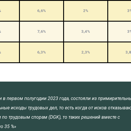
%
6,6%
2%
3
%
7,6%
3,4%
3
%
6,3%
2,3%
3,
к и в первом полугодии 2023 года, состояли из примирительн
ьные исходы трудовых дел, то есть когда от исков отказыва
 по трудовым спорам (DGK), то таких решений вместе с
о 35 %»