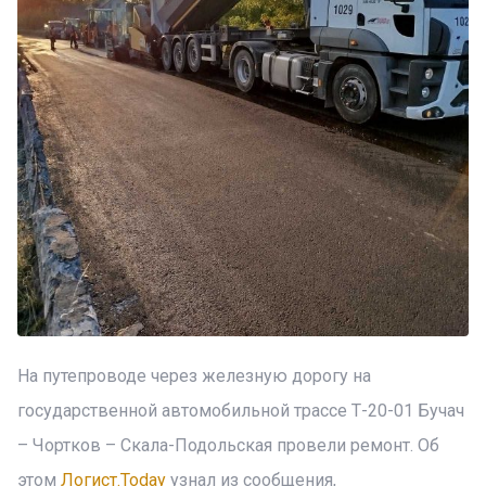
На путепроводе через железную дорогу на
государственной автомобильной трассе Т-20-01 Бучач
– Чортков – Скала-Подольская провели ремонт. Об
этом
Логист.Today
узнал из сообщения,