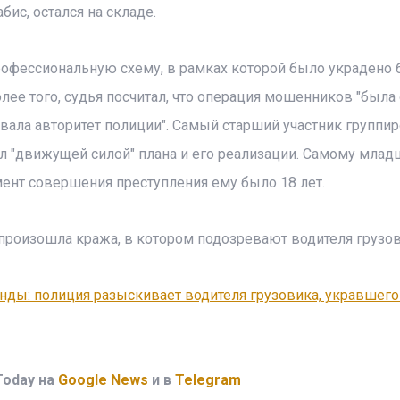
бис, остался на складе.
рофессиональную схему, в рамках которой было украдено
лее того, судья посчитал, что операция мошенников "была
вала авторитет полиции". Самый старший участник группи
ыл "движущей силой" плана и его реализации. Самому мла
ент совершения преступления ему было 18 лет.
 произошла кража, в котором подозревают водителя грузов
ды: полиция разыскивает водителя грузовика, укравшего 
Today на
Google News
и в
Telegram