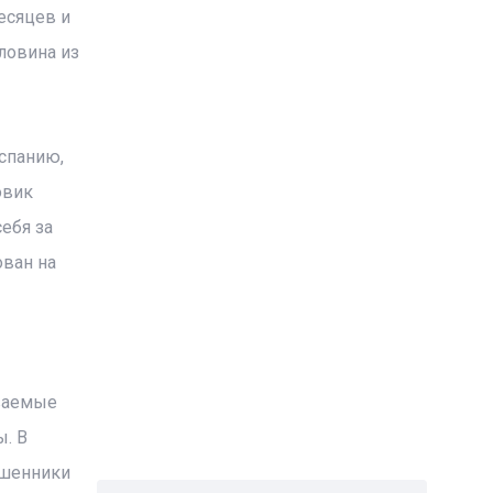
есяцев и
ловина из
спанию,
овик
ебя за
ован на
еваемые
ы. В
ошенники