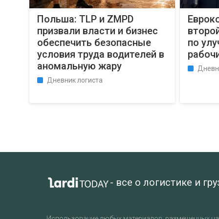
Польша: TLP и ZMPD
Еврок
призвали власти и бизнес
второй
обеспечить безопасные
по ул
условия труда водителей в
рабочи
аномальную жару
Дневн
Дневник логиста
- все о логистике и гр
Использование любых материалов, размещенных на 