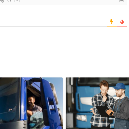
{}
[+]