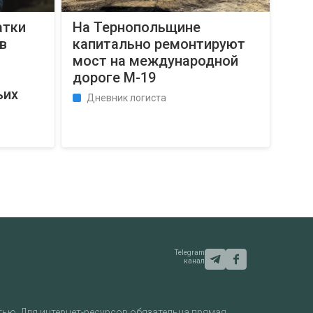
атки
На Тернопольщине
в
капитально ремонтируют
мост на международной
дороге М-19
ьих
Дневник логиста
Telegram
канал
ью. Для интернет-ресурсов обязательна прямая,