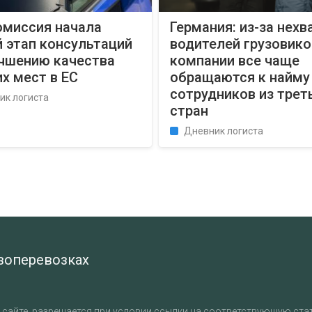
омиссия начала
Германия: из-за нехв
 этап консультаций
водителей грузовико
учшению качества
компании все чаще
х мест в ЕС
обращаются к найму
сотрудников из трет
ик логиста
стран
Дневник логиста
узоперевозках
сайте, разрешается при условии ссылки на соответствующую стат