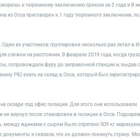
оворены к тюремному заключению сроком на 2 года и 8 м
ина из Осса приговорен к 1 году тюремного заключения, по
 Один из участников группировки несколько раз летал в И
ля слежки на расстоянии. В феврале 2019 года, когда груз
ры, сопровождали фуру до заправочной станции и, выдав с
нину РБ) ехать на склад в Оссе, который был зарегистрир
 складе под офис полиции. Для этого они использовали
и не вернул после стажировки в полиции в Оссе. Подозр
сь, между ящиками с сыром было спрятано 509 кг марихуан
документы и сказали, что он должен покинуть страну. М