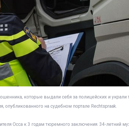
шенника, которые выдали себя за полицейских и украли 
я, опубликованного на судебном портале Rechtspraak.
ителя Осса к 3 годам тюремного заключения. 34-летний му