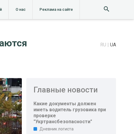
й
О нас
Реклама на сайте
ваются
RU
UA
Главные новости
Какие документы должен
иметь водитель грузовика при
проверке
"Укртрансбезопасности"
Дневник логиста