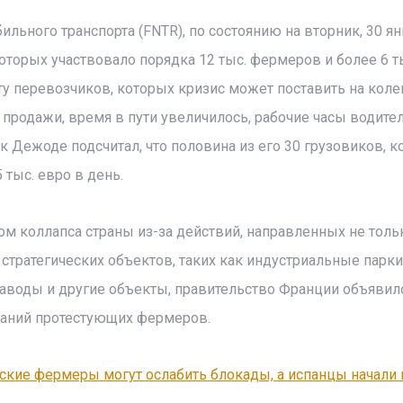
ьного транспорта (FNTR), по состоянию на вторник, 30 ян
оторых участвовало порядка 12 тыс. фермеров и более 6 т
ту перевозчиков, которых кризис может поставить на колен
продажи, время в пути увеличилось, рабочие часы водите
 Дежоде подсчитал, что половина из его 30 грузовиков, 
 тыс. евро в день.
ом коллапса страны из-за действий, направленных не толь
 стратегических объектов, таких как индустриальные парки
аводы и другие объекты, правительство Франции объявил
ваний протестующих фермеров.
ские фермеры могут ослабить блокады, а испанцы начали 