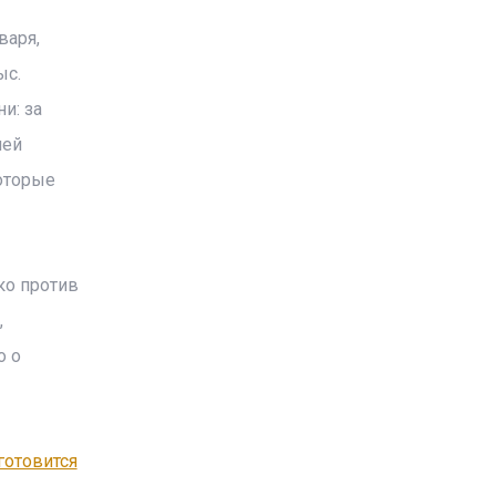
варя,
ыс.
и: за
лей
которые
ко против
,
о о
готовится