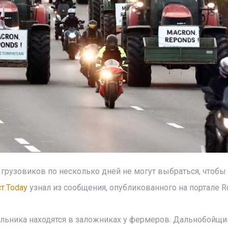
грузовиков по несколько дней не могут выбраться, чтобы
т.Today
узнал из сообщения, опубликованного на портале Ro
льника находятся в заложниках у фермеров. Дальнобойщи