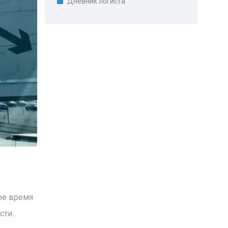
Дневник логиста
ое время
сти.