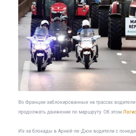
Во Франции заблокированные на трассах водители 
продолжать движение по маршруту. Об этом
Логис
Из-за блокады в Арней-ле-Дюк водители с понеде