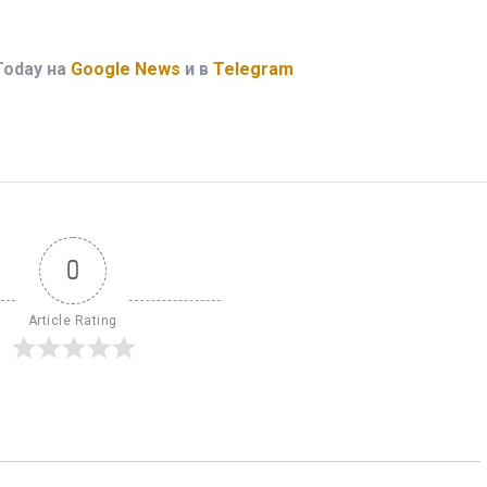
Today на
Google News
и в
Telegram
0
Article Rating