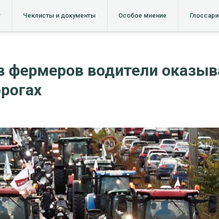
т
Чеклисты и документы
Особое мнение
Глоссари
ов фермеров водители оказы
рогах