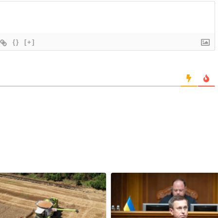
{}
[+]