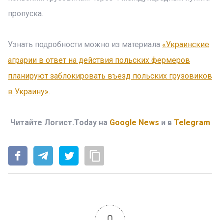
пропуска.
Узнать подробности можно из материала
«Украинские
аграрии в ответ на действия польских фермеров
планируют заблокировать въезд польских грузовиков
в Украину»
.
Читайте Логист.Today на
Google News
и в
Telegram
0