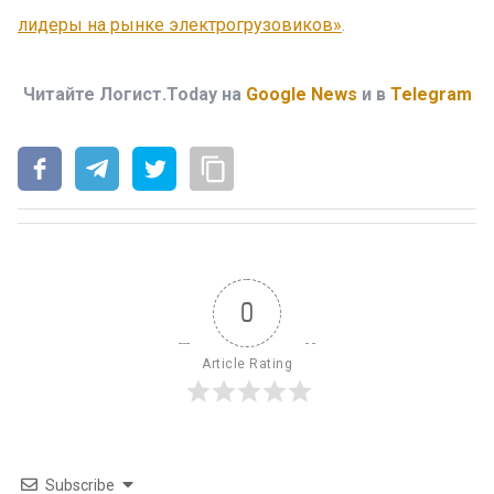
лидеры на рынке электрогрузовиков»
.
Читайте Логист.Today на
Google News
и в
Telegram
0
Article Rating
Subscribe