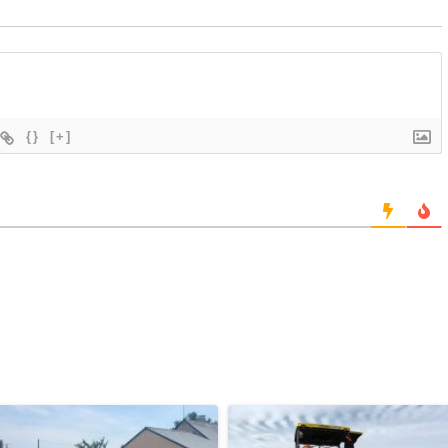
{}
[+]