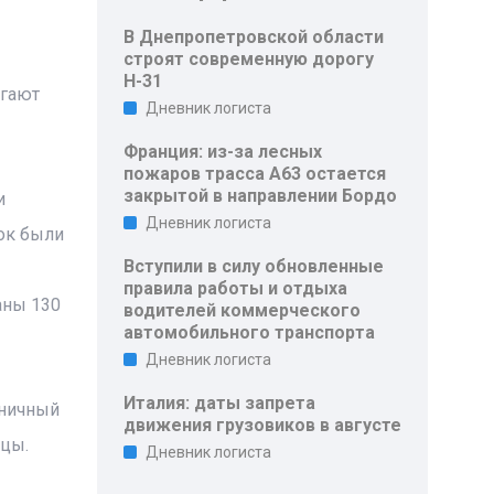
В Днепропетровской области
строят современную дорогу
Н-31
огают
Дневник логиста
Франция: из-за лесных
пожаров трасса A63 остается
закрытой в направлении Бордо
и
Дневник логиста
рок были
Вступили в силу обновленные
правила работы и отдыха
аны 130
водителей коммерческого
автомобильного транспорта
Дневник логиста
Италия: даты запрета
аничный
движения грузовиков в августе
ицы.
Дневник логиста