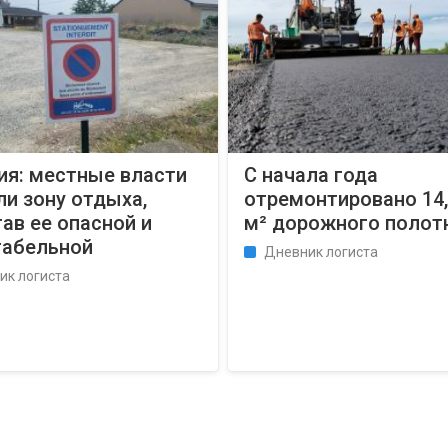
ия: местные власти
С начала года
и зону отдыха,
отремонтировано 14,7
ав ее опасной и
м² дорожного полот
табельной
Дневник логиста
ик логиста