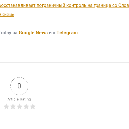
восстанавливает пограничный контроль на границе со Сло
акией»
.
Today на
Google News
и в
Telegram
0
Article Rating