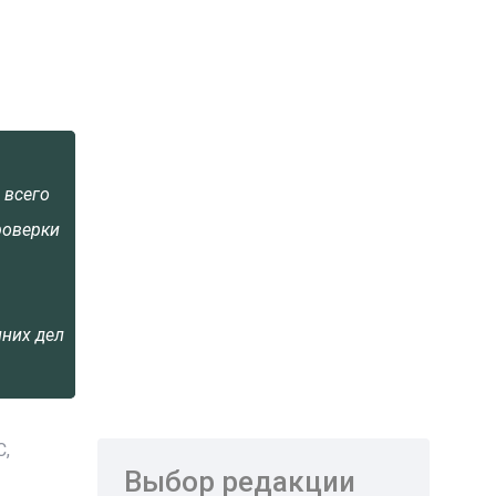
 всего
роверки
нних дел
С,
Выбор редакции