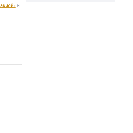
вакией»
и