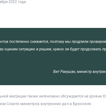
бря 2022 года.
нтов постепенно снижается, поэтому мы продлили проверки
аз оценим ситуацию и решим, нужно ли будет продолжать п
Вит Ракушан, министр внутре
ной миграции также интенсивно обсуждается на уровне Е
дном Совете министров внутренних дел в Брюсселе .