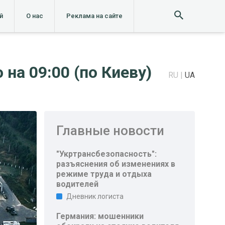
й
О нас
Реклама на сайте
на 09:00 (по Киеву)
RU
UA
Главные новости
"Укртрансбезопасность":
разъяснения об изменениях в
режиме труда и отдыха
водителей
Дневник логиста
Германия: мошенники