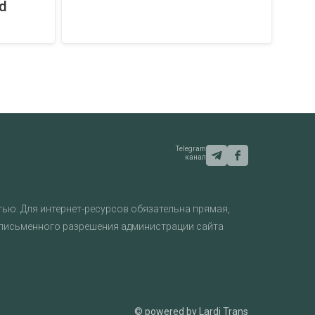
d
Telegram
канал
ью. Для интернет-ресурсов обязательна прямая,
 письменного разрешения администрации сайта
© powered by Lardi Trans