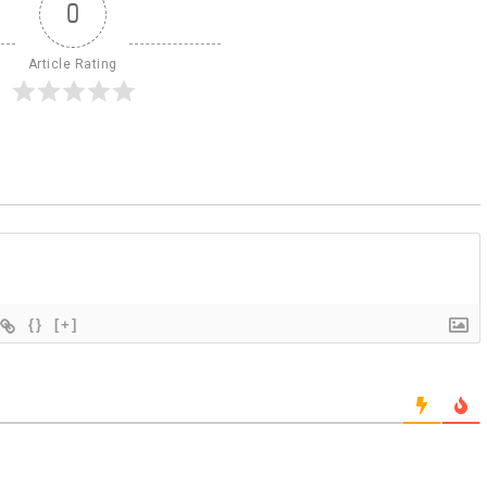
0
Article Rating
{}
[+]