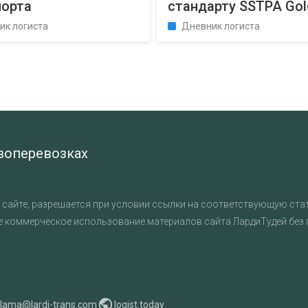
порта
стандарту SSTPA Gol
ик логиста
Дневник логиста
узоперевозках
сайте, разрешается при условии ссылки на соответствующую стат
е коммерческое использование материалов сайта ЛардиТудей без
klama@lardi-trans.com
logist.today