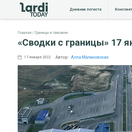
Дневник логиста
Конспек
Главная
Границы и таможни
«Сводки с границы» 17 ян
Автор:
Алла Малиновская
17 января 2022