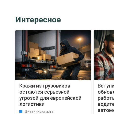
Интересное
Кражи из грузовиков
Вступи
остаются серьезной
обнов
угрозой для европейской
работ
логистики
водит
автом
Дневник логиста