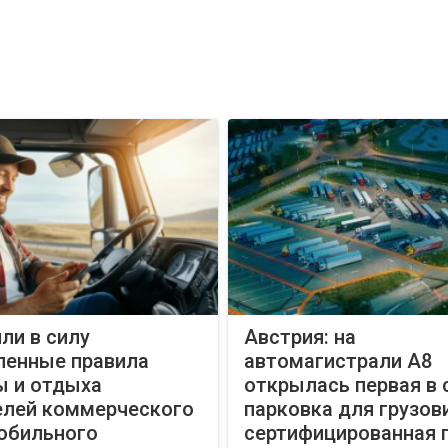
ли в силу
Австрия: на
ленные правила
автомагистрали A8
ы и отдыха
открылась первая в 
елей коммерческого
парковка для грузов
обильного
сертифицированная 