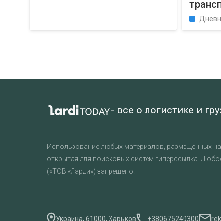
транс
Дневн
- все о логистике и гр
Использование любых материалов, размещенных на 
открытая для поисковых систем гиперссылка. Любо
(«ТОВ «Ларди») запрещено.
Украина, 61000, Харьков
+380675240300
re