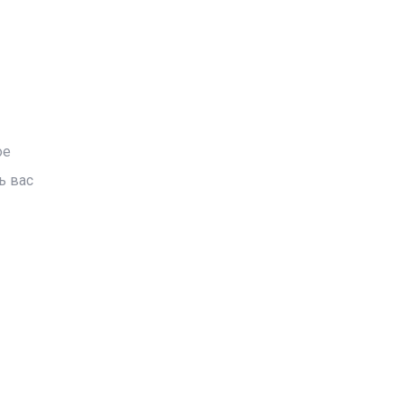
ое
ь вас