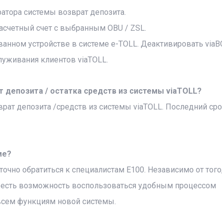
ратора системы возврат депозита.
расчетный счет с выбранным OBU / ZSL.
анном устройстве в системе e-TOLL. Деактивировать viaB
луживания клиентов viaTOLL.
ат депозита / остатка средств из системы viaTOLL?
зврат депозита /средств из системы viaTOLL. Последний ср
ме?
очно обратиться к специалистам E100. Независимо от того
ас есть возможность воспользоваться удобным процессом
 всем функциям новой системы.