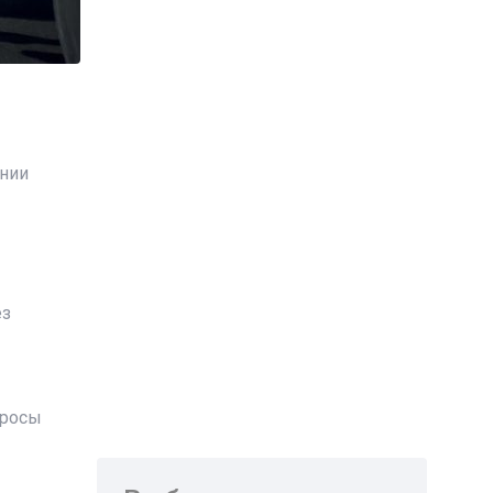
ании
ез
просы