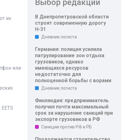
Выбор редакции
В Днепропетровской области
от их
строят современную дорогу
Н-31
Дневник логиста
Германия: полиция усилила
патрулирование зон отдыха
грузовиков, однако
ртфон или
имеющихся ресурсов
недостаточно для
полноценной борьбы с ворами
еских
Дневник логиста
Финляндия: предприниматель
получил почти максимальный
о EETS
срок за нарушение санкций при
экспорте грузовиков в РФ
Санкции против РФ и РБ
Продолжается строительство