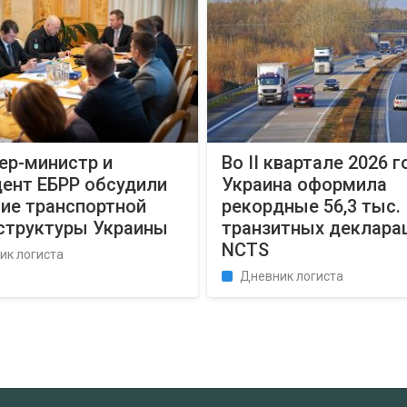
ер-министр и
Во II квартале 2026 г
дент ЕБРР обсудили
Украина оформила
тие транспортной
рекордные 56,3 тыс.
структуры Украины
транзитных деклара
NCTS
ик логиста
Дневник логиста