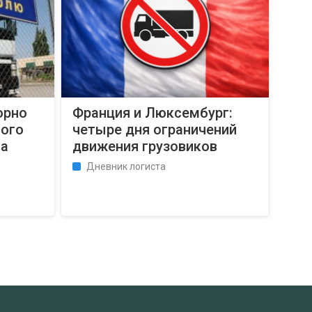
орно
Франция и Люксембург:
вого
четыре дня ограничений
са
движения грузовиков
Дневник логиста