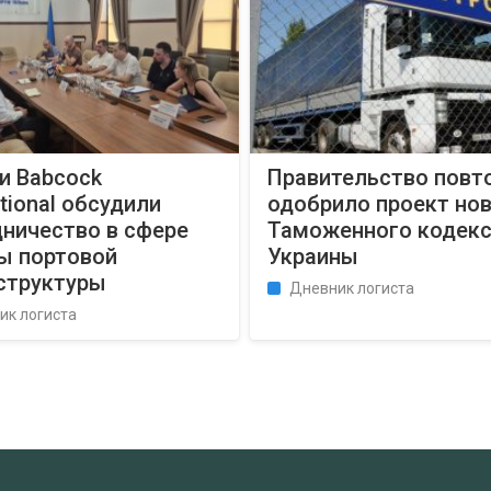
и Babcock
Правительство повт
ational обсудили
одобрило проект но
дничество в сфере
Таможенного кодек
ы портовой
Украины
структуры
Дневник логиста
ик логиста