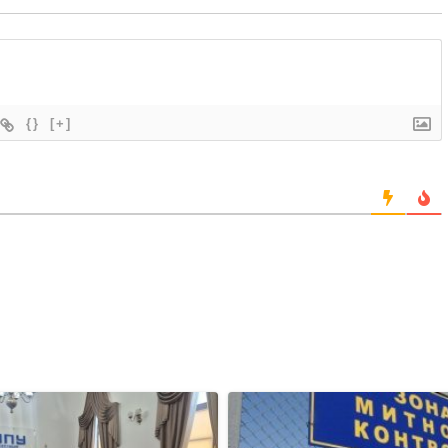
{}
[+]