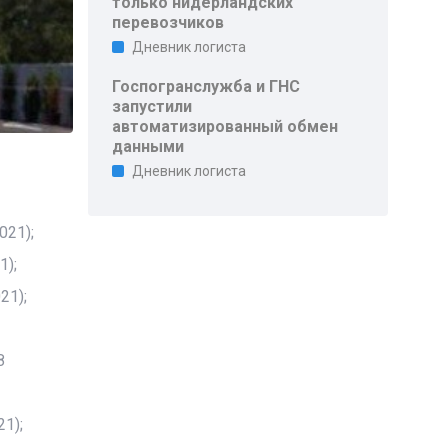
только нидерландских
перевозчиков
Дневник логиста
Госпогранслужба и ГНС
запустили
автоматизированный обмен
данными
Дневник логиста
021);
1);
21);
8
1);