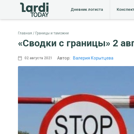
Дневник логиста
Конспек
Главная
Границы и таможни
«Сводки с границы» 2 авг
Автор:
Валерия Корытцева
02 августа 2021