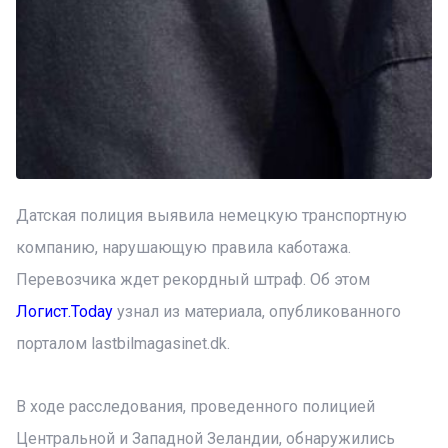
Датская полиция выявила немецкую транспортную
компанию, нарушающую правила каботажа.
Перевозчика ждет рекордный штраф. Об этом
Логист.Today
узнал из материала, опубликованного
порталом lastbilmagasinet.dk.
В ходе расследования, проведенного полицией
Центральной и Западной Зеландии, обнаружились