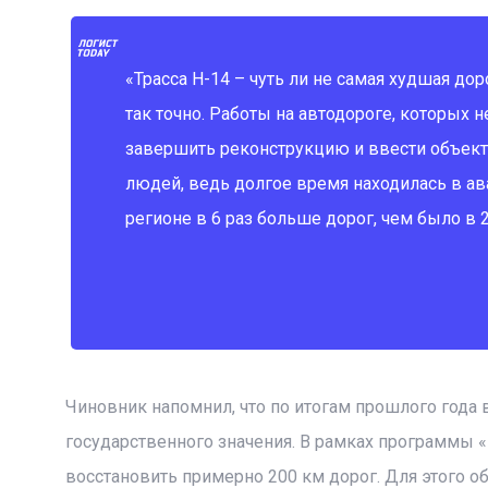
«Трасса Н-14 – чуть ли не самая худшая дор
так точно. Работы на автодороге, которых н
завершить реконструкцию и ввести объект
людей, ведь долгое время находилась в ав
регионе в 6 раз больше дорог, чем было в 
Чиновник напомнил, что по итогам прошлого года 
государственного значения. В рамках программы «
восстановить примерно 200 км дорог. Для этого 