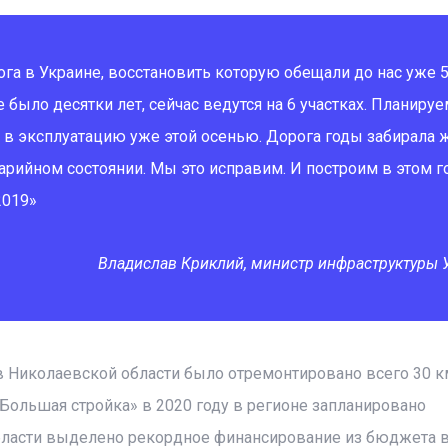
ога в Украине, восстановить которую обещали до нас уже 5
е было десятки лет, сейчас ведутся на 6 участках. Планируе
 в эксплуатацию уже этой осенью. Дорога годы забирала 
арийном состоянии. Мы это исправим. И построим в этом г
2019»
Владислав Криклий, министр инфраструктуры
в Николаевской области было отремонтировано всего 30 к
Большая стройка» в 2020 году в регионе запланировано
области выделено рекордное финансирование из бюджета 