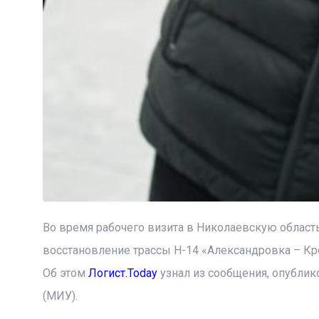
Во время рабочего визита в Николаевскую област
восстановление трассы Н-14 «Александровка – Кр
Об этом
Логист.Today
узнал из сообщения, опубли
(МИУ).