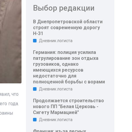
Выбор редакции
В Днепропетровской области
строят современную дорогу
Н-31
Дневник логиста
Германия: полиция усилила
патрулирование зон отдыха
грузовиков, однако
имеющихся ресурсов
недостаточно для
полноценной борьбы с ворами
Дневник логиста
вил, что
Продолжается строительство
го года.
нового ПП "Белая Церковь -
Сигету Мармацией"
краины
Дневник логиста
Франция: из-за лесных